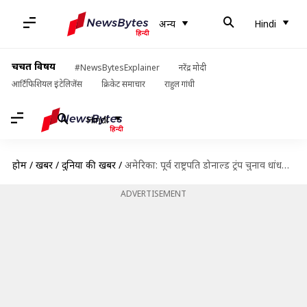
अन्य
Hindi
चर्चित विषय
#NewsBytesExplainer
नरेंद्र मोदी
आर्टिफिशियल इंटेलिजेंस
क्रिकेट समाचार
राहुल गांधी
Hindi
होम
/
खबरें
/
दुनिया की खबरें
/
अमेरिका: पूर्व राष्ट्रपति डोनाल्ड ट्रंप चुनाव धांधली के मामले में गिरफ्तार, जमानत पर रिहा
ADVERTISEMENT