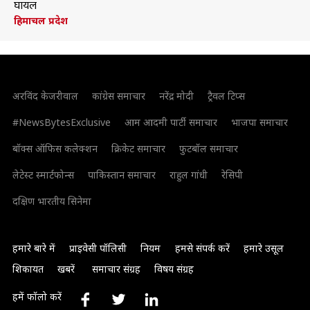
घायल
हिमाचल प्रदेश
अरविंद केजरीवाल
कांग्रेस समाचार
नरेंद्र मोदी
ट्रैवल टिप्स
#NewsBytesExclusive
आम आदमी पार्टी समाचार
भाजपा समाचार
बॉक्स ऑफिस कलेक्शन
क्रिकेट समाचार
फुटबॉल समाचार
लेटेस्ट स्मार्टफोन्स
पाकिस्तान समाचार
राहुल गांधी
रेसिपी
दक्षिण भारतीय सिनेमा
हमारे बारे में
प्राइवेसी पॉलिसी
नियम
हमसे संपर्क करें
हमारे उसूल
शिकायत
खबरें
समाचार संग्रह
विषय संग्रह
हमें फॉलो करें