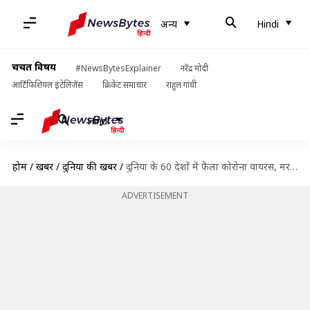
अन्य
Hindi
चर्चित विषय
#NewsBytesExplainer
नरेंद्र मोदी
आर्टिफिशियल इंटेलिजेंस
क्रिकेट समाचार
राहुल गांधी
Hindi
होम
/
खबरें
/
दुनिया की खबरें
/
दुनिया के 60 देशों में फैला कोरोना वायरस, मरने वालों की संख्या 3,000 पार
ADVERTISEMENT