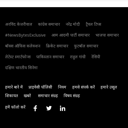
अरविंद केजरीवाल
कांग्रेस समाचार
नरेंद्र मोदी
ट्रैवल टिप्स
#NewsBytesExclusive
आम आदमी पार्टी समाचार
भाजपा समाचार
बॉक्स ऑफिस कलेक्शन
क्रिकेट समाचार
फुटबॉल समाचार
लेटेस्ट स्मार्टफोन्स
पाकिस्तान समाचार
राहुल गांधी
रेसिपी
दक्षिण भारतीय सिनेमा
हमारे बारे में
प्राइवेसी पॉलिसी
नियम
हमसे संपर्क करें
हमारे उसूल
शिकायत
खबरें
समाचार संग्रह
विषय संग्रह
हमें फॉलो करें