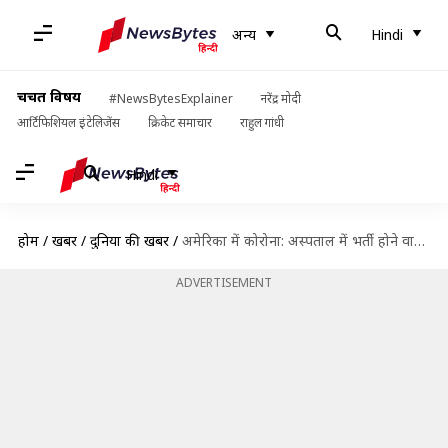
अन्य
Hindi
चर्चित विषय
#NewsBytesExplainer
नरेंद्र मोदी
आर्टिफिशियल इंटेलिजेंस
क्रिकेट समाचार
राहुल गांधी
Hindi
होम
/
खबरें
/
दुनिया की खबरें
/
अमेरिका में कोरोना: अस्पताल में भर्ती होने वाले मरीज बढ़े, स्वास्थ्य विभाग ने जारी की चेतावनी
ADVERTISEMENT