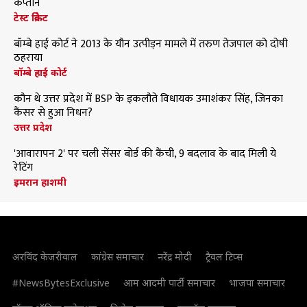
कप्तान
टेस्ट क्रिकेट
बॉम्बे हाई कोर्ट ने 2013 के यौन उत्पीड़न मामले में तरुण तेजपाल को दोषी
ठहराया
बॉम्बे हाई कोर्ट
कौन थे उत्तर प्रदेश में BSP के इकलौते विधायक उमाशंकर सिंह, जिनका
कैंसर से हुआ निधन?
उत्तर प्रदेश
'आवारापन 2' पर चली सेंसर बोर्ड की कैंची, 9 बदलाव के बाद मिली ये
रेटिंग
इमरान हाशमी
अरविंद केजरीवाल
कांग्रेस समाचार
नरेंद्र मोदी
ट्रैवल टिप्स
#NewsBytesExclusive
आम आदमी पार्टी समाचार
भाजपा समाचार