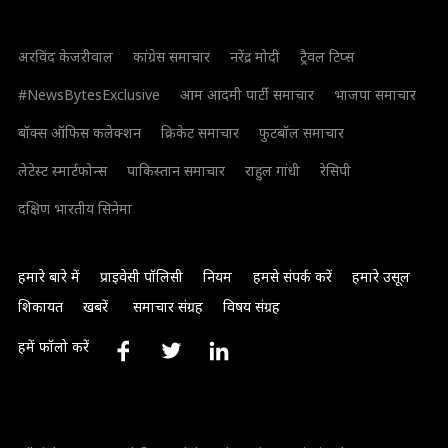
अरविंद केजरीवाल
कांग्रेस समाचार
नरेंद्र मोदी
ट्रैवल टिप्स
#NewsBytesExclusive
आम आदमी पार्टी समाचार
भाजपा समाचार
बॉक्स ऑफिस कलेक्शन
क्रिकेट समाचार
फुटबॉल समाचार
लेटेस्ट स्मार्टफोन्स
पाकिस्तान समाचार
राहुल गांधी
रेसिपी
दक्षिण भारतीय सिनेमा
हमारे बारे में
प्राइवेसी पॉलिसी
नियम
हमसे संपर्क करें
हमारे उसूल
शिकायत
खबरें
समाचार संग्रह
विषय संग्रह
हमें फॉलो करें