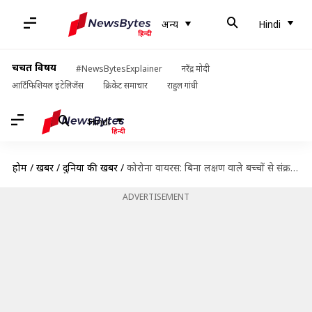
अन्य
Hindi
चर्चित विषय
#NewsBytesExplainer
नरेंद्र मोदी
आर्टिफिशियल इंटेलिजेंस
क्रिकेट समाचार
राहुल गांधी
Hindi
होम
/
खबरें
/
दुनिया की खबरें
/
कोरोना वायरस: बिना लक्षण वाले बच्चों से संक्रमण फैलने का ज्यादा खतरा, अध्ययन में हुआ खुलासा
ADVERTISEMENT