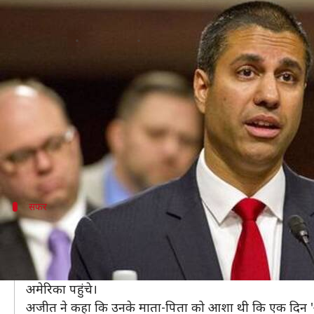
मात्र आठ डॉलर लेकर अमेरिका पहुंचे थे 
लेखन
Feb 24, 2020
01:50 pm
मुकुल तोमर
क्या है खबर?
अमेरिकी राष्ट्रपति डोनाल्ड ट्रंप भारत पहुंच चुके हैं। प्रधानम
ट्रंप के साथ एक बड़ा डेलीगेशन भी आया है जिसमें भारतीय
अजीत अमेरिका की फेडरल कम्युनिकेशन्स कमिशन के पहले भ
सफर
मात्र आठ डॉलर लेकर अमेरिका पहुंचे थे अजीत क
अजीत पाई ने एक वीडियो ट्वीट करते हुए अपने माता-पिता के स
उन्होंने बताया कि उनकी मां बेंगलुरू वहीं उनके पिता हैदराबा
अमेरिका पहुंचे।
अजीत ने कहा कि उनके माता-पिता को आशा थी कि एक दिन 'अमे