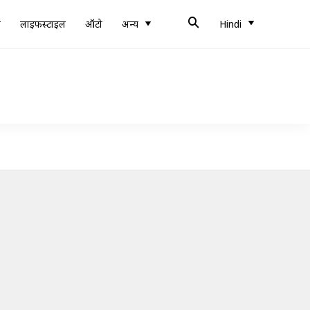
ब
लाइफस्टाइल
ऑटो
अन्य
Hindi