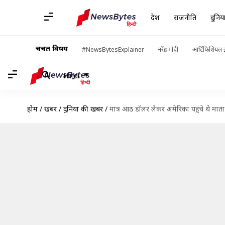
देश
राजनीति
दुनिय
चर्चित विषय
#NewsBytesExplainer
नरेंद्र मोदी
आर्टिफिशियल इ
Hindi
होम
/
खबरें
/
दुनिया की खबरें
/
मात्र आठ डॉलर लेकर अमेरिका पहुंचे थे माता-