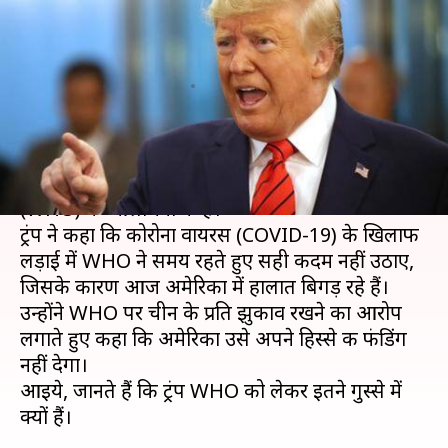
झुकाव का आरोप, फंडिग रोकने की
दी धमकी
लेखन
Apr 08, 2020
10:57 am
प्रमोद कुमार
क्या है खबर?
अमेरिकी राष्ट्रपति डोनाल्ड ट्रंप ने विश्व स्वास्थ्य संगठन
(WHO) की आलोचना की है।
ट्रंप ने कहा कि कोरोना वायरस (COVID-19) के खिलाफ
लड़ाई में WHO ने समय रहते हुए सही कदम नहीं उठाए,
जिसके कारण आज अमेरिका में हालात बिगड़ रहे हैं।
उन्होंने WHO पर चीन के प्रति झुकाव रखने का आरोप
लगाते हुए कहा कि अमेरिका उसे अपने हिस्से की फंडिंग
नहीं देगा।
आइये, जानते हैं कि ट्रंप WHO को लेकर इतने गुस्से में