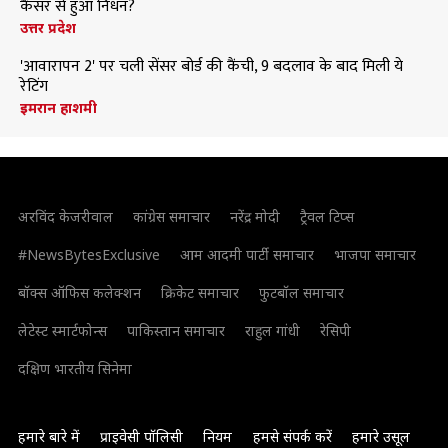
कैंसर से हुआ निधन?
उत्तर प्रदेश
'आवारापन 2' पर चली सेंसर बोर्ड की कैंची, 9 बदलाव के बाद मिली ये
रेटिंग
इमरान हाशमी
अरविंद केजरीवाल
कांग्रेस समाचार
नरेंद्र मोदी
ट्रैवल टिप्स
#NewsBytesExclusive
आम आदमी पार्टी समाचार
भाजपा समाचार
बॉक्स ऑफिस कलेक्शन
क्रिकेट समाचार
फुटबॉल समाचार
लेटेस्ट स्मार्टफोन्स
पाकिस्तान समाचार
राहुल गांधी
रेसिपी
दक्षिण भारतीय सिनेमा
हमारे बारे में
प्राइवेसी पॉलिसी
नियम
हमसे संपर्क करें
हमारे उसूल