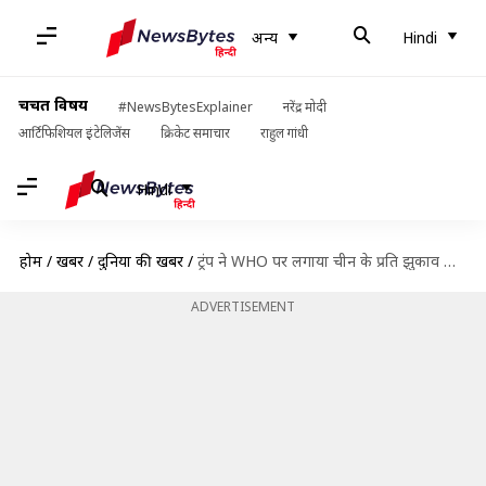
अन्य
Hindi
चर्चित विषय
#NewsBytesExplainer
नरेंद्र मोदी
आर्टिफिशियल इंटेलिजेंस
क्रिकेट समाचार
राहुल गांधी
Hindi
होम
/
खबरें
/
दुनिया की खबरें
/
ट्रंप ने WHO पर लगाया चीन के प्रति झुकाव का आरोप, फंडिग रोकने की दी धमकी
ADVERTISEMENT