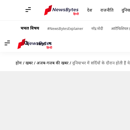
देश
राजनीति
दुनिय
चर्चित विषय
#NewsBytesExplainer
नरेंद्र मोदी
आर्टिफिशियल इ
Hindi
होम
/
खबरें
/
अजब-गजब की खबरें
/
दुनियाभर में सर्दियों के दौरान होती हैं