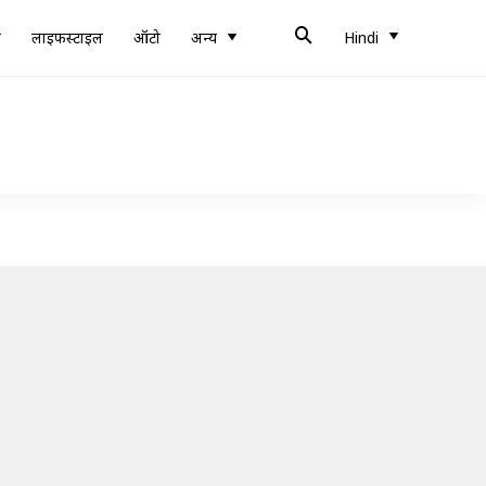
ब
लाइफस्टाइल
ऑटो
अन्य
Hindi