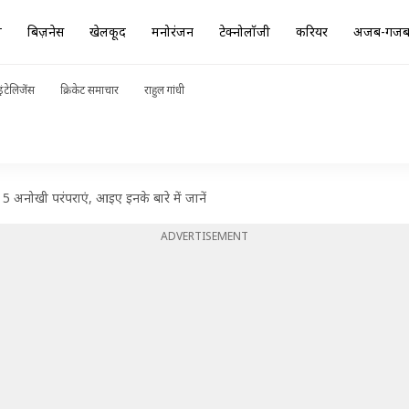
ा
बिज़नेस
खेलकूद
मनोरंजन
टेक्नोलॉजी
करियर
अजब-गज
ंटेलिजेंस
क्रिकेट समाचार
राहुल गांधी
 ये 5 अनोखी परंपराएं, आइए इनके बारे में जानें
ADVERTISEMENT