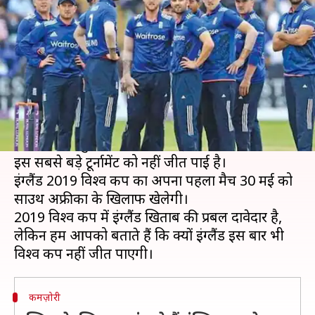
2019 विश्व कप
लेखन
May 24, 2019
06:55 pm
मोहम्मद वाहिद
क्या है खबर?
क्रिकेट के इतिहास में पहली बार विश्व कप 1975 में खेला
गया था, जिसे वेस्टइंडीज ने जीता था।
इस खेल का शुरुआत करने वाली इंग्लैंड अभी तक क्रिकेट के
इस सबसे बड़े टूर्नामेंट को नहीं जीत पाई है।
इंग्लैंड 2019 विश्व कप का अपना पहला मैच 30 मई को
साउथ अफ्रीका के खिलाफ खेलेगी।
2019 विश्व कप में इंग्लैंड खिताब की प्रबल दावेदार है,
लेकिन हम आपको बताते हैं कि क्यों इंग्लैंड इस बार भी
कमज़ोरी