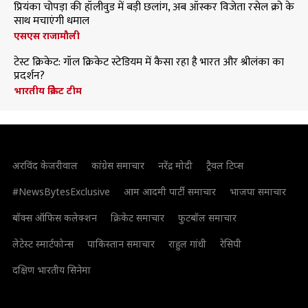
प्रियंका चोपड़ा की हॉलीवुड में बड़ी छलांग, अब ऑस्कर विजेता रसेल क्रो के
साथ मचाएंगी धमाल
एसएस राजामौली
टेस्ट क्रिकेट: गॉल क्रिकेट स्टेडियम में कैसा रहा है भारत और श्रीलंका का
प्रदर्शन?
भारतीय क्रिकेट टीम
अरविंद केजरीवाल
कांग्रेस समाचार
नरेंद्र मोदी
ट्रैवल टिप्स
#NewsBytesExclusive
आम आदमी पार्टी समाचार
भाजपा समाचार
बॉक्स ऑफिस कलेक्शन
क्रिकेट समाचार
फुटबॉल समाचार
लेटेस्ट स्मार्टफोन्स
पाकिस्तान समाचार
राहुल गांधी
रेसिपी
दक्षिण भारतीय सिनेमा