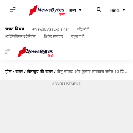
अन्य
Hindi
चर्चित विषय
#NewsBytesExplainer
नरेंद्र मोदी
आर्टिफिशियल इंटेलिजेंस
क्रिकेट समाचार
राहुल गांधी
Hindi
होम
/
खबरें
/
खेलकूद की खबरें
/
वीनू मांकड़ और कुमार संगकारा समेत 10 दिग्गज हुए 'हॉल ऑफ फेम' में शामिल
ADVERTISEMENT