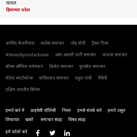
घायल
हिमाचल प्रदेश
अरविंद केजरीवाल
कांग्रेस समाचार
नरेंद्र मोदी
ट्रैवल टिप्स
#NewsBytesExclusive
आम आदमी पार्टी समाचार
भाजपा समाचार
बॉक्स ऑफिस कलेक्शन
क्रिकेट समाचार
फुटबॉल समाचार
लेटेस्ट स्मार्टफोन्स
पाकिस्तान समाचार
राहुल गांधी
रेसिपी
दक्षिण भारतीय सिनेमा
हमारे बारे में
प्राइवेसी पॉलिसी
नियम
हमसे संपर्क करें
हमारे उसूल
शिकायत
खबरें
समाचार संग्रह
विषय संग्रह
हमें फॉलो करें