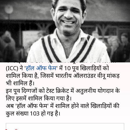
समेत 10 दिग्गज हुए 'हॉल ऑफ फेम' में
शामिल
लेखन
Jun 14, 2021
10:32 am
अंकित पसबोला
क्या है खबर?
पहली बार खेली जा रही वर्ल्ड टेस्ट चैंपियनशिप (
WTC
)
के फाइनल से ठीक पहले अंतरराष्ट्रीय क्रिकेट काउंसिल
(ICC) ने '
हॉल ऑफ फेम
' में 10 पूर्व खिलाड़ियों को
शामिल किया है, जिसमें भारतीय ऑलराउंडर वीनू मांकड़
भी शामिल हैं।
इन पूर्व दिग्गजों को टेस्ट क्रिकेट में अतुलनीय योगदान के
लिए इसमें शामिल किया गया है।
अब 'हॉल ऑफ फेम' में शामिल होने वाले खिलाड़ियों की