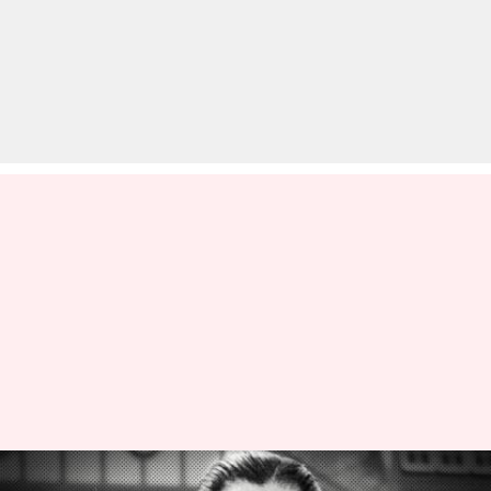
वीनू मांकड़ और कुमार संगकारा