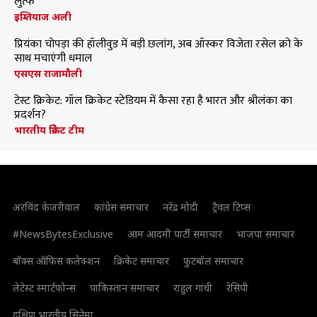
लुत्फ
इम्तियाज अली
प्रियंका चोपड़ा की हॉलीवुड में बड़ी छलांग, अब ऑस्कर विजेता रसेल क्रो के
साथ मचाएंगी धमाल
एसएस राजामौली
टेस्ट क्रिकेट: गॉल क्रिकेट स्टेडियम में कैसा रहा है भारत और श्रीलंका का
प्रदर्शन?
भारतीय क्रिकेट टीम
अरविंद केजरीवाल
कांग्रेस समाचार
नरेंद्र मोदी
ट्रैवल टिप्स
#NewsBytesExclusive
आम आदमी पार्टी समाचार
भाजपा समाचार
बॉक्स ऑफिस कलेक्शन
क्रिकेट समाचार
फुटबॉल समाचार
लेटेस्ट स्मार्टफोन्स
पाकिस्तान समाचार
राहुल गांधी
रेसिपी
दक्षिण भारतीय सिनेमा