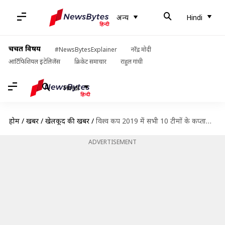
अन्य
Hindi
चर्चित विषय
#NewsBytesExplainer
नरेंद्र मोदी
आर्टिफिशियल इंटेलिजेंस
क्रिकेट समाचार
राहुल गांधी
Hindi
होम
/
खबरें
/
खेलकूद की खबरें
/
विश्व कप 2019 में सभी 10 टीमों के कप्तानों ने कैसी कप्तानी की? रेटिंग द्वारा जानें
ADVERTISEMENT