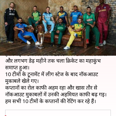
कप्तानों ने कैसी कप्तानी की? रेटिंग
द्वारा जानें
लेखन
Jul 16, 2019
09:55 pm
Neeraj Pandey
क्या है खबर?
रविवार को लॉर्ड्स में खेले गए फाइनल में न्यूजीलैंड को
हराकर इंग्लैंड ने विश्व कप 2019 का खिताब जीत लिया
और लगभग डेढ़ महीने तक चला क्रिकेट का महाकुंभ
समाप्त हुआ।
10 टीमों के टूर्नामेंट में लीग स्टेज के बाद नॉकआउट
मुकाबले खेले गए।
कप्तानों का रोल काफी अहम रहा और खास तौर से
नॉकआउट मुकाबलों में उनकी अहमियत काफी बढ़ गई।