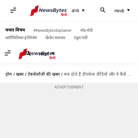
अन्य
Hindi
चर्चित विषय
#NewsBytesExplainer
नरेंद्र मोदी
आर्टिफिशियल इंटेलिजेंस
क्रिकेट समाचार
राहुल गांधी
Hindi
होम
/
खबरें
/
टेक्नोलॉजी की खबरें
/
क्या होते हैं डीपफेक वीडियो और ये कैसे खतरनाक साबित हो सकते हैं?
ADVERTISEMENT