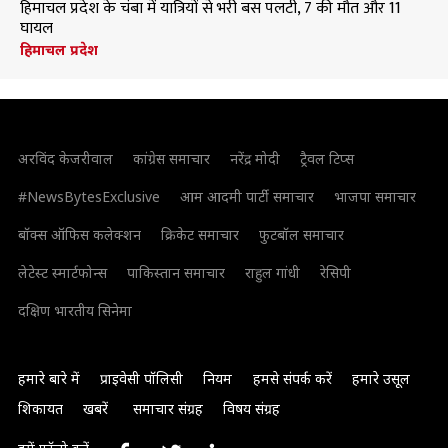
हिमाचल प्रदेश के चंबा में यात्रियों से भरी बस पलटी, 7 की मौत और 11
घायल
हिमाचल प्रदेश
अरविंद केजरीवाल
कांग्रेस समाचार
नरेंद्र मोदी
ट्रैवल टिप्स
#NewsBytesExclusive
आम आदमी पार्टी समाचार
भाजपा समाचार
बॉक्स ऑफिस कलेक्शन
क्रिकेट समाचार
फुटबॉल समाचार
लेटेस्ट स्मार्टफोन्स
पाकिस्तान समाचार
राहुल गांधी
रेसिपी
दक्षिण भारतीय सिनेमा
हमारे बारे में
प्राइवेसी पॉलिसी
नियम
हमसे संपर्क करें
हमारे उसूल
शिकायत
खबरें
समाचार संग्रह
विषय संग्रह