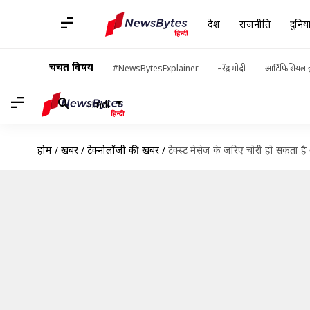
देश
राजनीति
दुनिय
चर्चित विषय
#NewsBytesExplainer
नरेंद्र मोदी
आर्टिफिशियल इ
Hindi
होम
/
खबरें
/
टेक्नोलॉजी की खबरें
/
टेक्स्ट मेसेज के जरिए चोरी हो सकता है