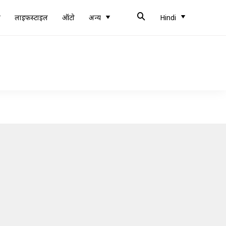
ब
लाइफस्टाइल
ऑटो
अन्य
Hindi