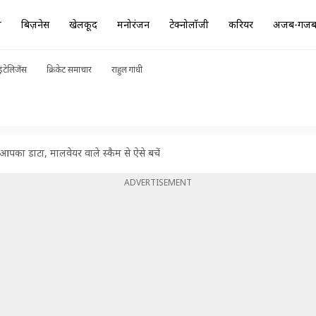
ा
बिज़नेस
खेलकूद
मनोरंजन
टेक्नोलॉजी
करियर
अजब-गज
ंटेलिजेंस
क्रिकेट समाचार
राहुल गांधी
 आपका डाटा, मालवेयर वाले स्कैम से ऐसे बचें
ADVERTISEMENT