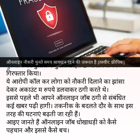
रही धोखाधड़ी, जानिए इससे बचने
का तरीका
लेखन
Oct 20, 2024
06:13 pm
दिनेश चंद शर्मा
क्या है खबर?
नौकरी दिलाने के नाम लोगों से ठगी करने के आरोप में
ऑनलाइन नौकरी चुनते समय सावधान रहने की जरूरत है (तस्वीर: फ्रीपिक)
गुरूग्राम
की पुलिस ने युवती सहित 2 आरोपियों को
गिरफ्तार किया।
ये आरोपी कॉल कर लोगों को नौकरी दिलाने का झांसा
देकर अकाउंट में रुपये डलवाकर ठगी करते थे।
इससे पहले भी आपने ऑनलाइन जॉब ठगी से संबंधित
कई खबरें पढ़ी होंगी। तकनीक के बदलते दौर के साथ इस
तरह की घटनाएं बढ़ती जा रही हैं।
आइए जानते हैं ऑनलाइन जॉब धोखाधड़ी को कैसे