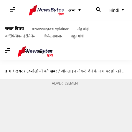
अन्य
Hindi
चर्चित विषय
#NewsBytesExplainer
नरेंद्र मोदी
आर्टिफिशियल इंटेलिजेंस
क्रिकेट समाचार
राहुल गांधी
Hindi
होम
/
खबरें
/
टेक्नोलॉजी की खबरें
/
ऑनलाइन नौकरी देने के नाम पर हो रही धोखाधड़ी, जानिए इससे बचने का तरीका
ADVERTISEMENT