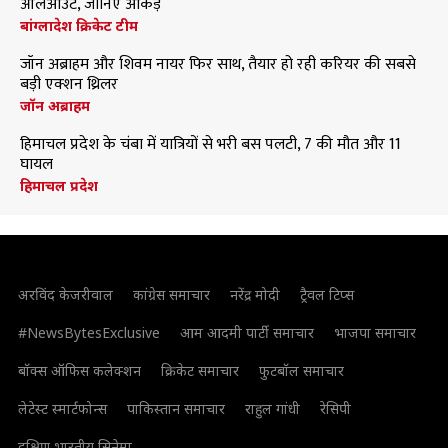
ऑलआउट, जानिए आंकड़े
बांग्लादेश क्रिकेट टीम
जॉन अब्राहम और शिवम नायर फिर साथ, तैयार हो रही करियर की सबसे
बड़ी एक्शन थ्रिलर
जॉन अब्राहम
हिमाचल प्रदेश के चंबा में यात्रियों से भरी बस पलटी, 7 की मौत और 11
घायल
हिमाचल प्रदेश
अरविंद केजरीवाल
कांग्रेस समाचार
नरेंद्र मोदी
ट्रैवल टिप्स
#NewsBytesExclusive
आम आदमी पार्टी समाचार
भाजपा समाचार
बॉक्स ऑफिस कलेक्शन
क्रिकेट समाचार
फुटबॉल समाचार
लेटेस्ट स्मार्टफोन्स
पाकिस्तान समाचार
राहुल गांधी
रेसिपी
दक्षिण भारतीय सिनेमा