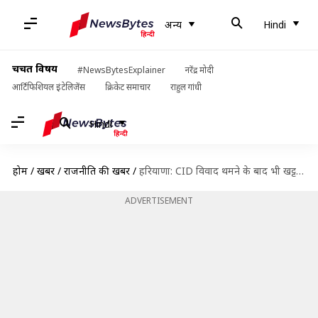
अन्य
Hindi
चर्चित विषय
#NewsBytesExplainer
नरेंद्र मोदी
आर्टिफिशियल इंटेलिजेंस
क्रिकेट समाचार
राहुल गांधी
Hindi
होम
/
खबरें
/
राजनीति की खबरें
/
हरियाणा: CID विवाद थमने के बाद भी खट्टर और विज के बीच क्यों जारी है तनातनी?
ADVERTISEMENT