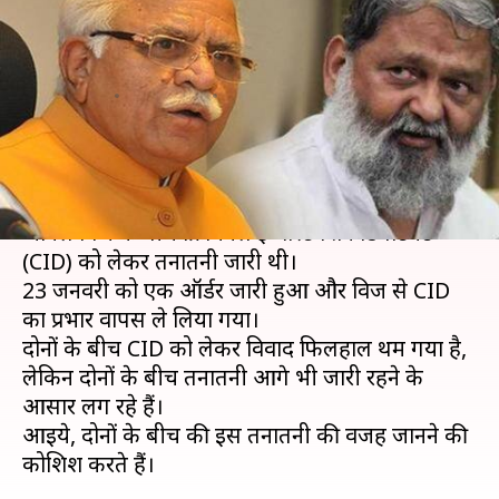
भी खट्टर और विज के बीच क्यों जारी
है तनातनी?
लेखन
Feb 04, 2020
10:52 am
प्रमोद कुमार
क्या है खबर?
पिछले सप्ताह तक हरियाणा के मुख्यमंत्री और गृह मंत्री
अनिल विज के बीच क्रिमिनल इन्वेस्टिगेशन डिपार्टमेंट
(CID) को लेकर तनातनी जारी थी।
23 जनवरी को एक ऑर्डर जारी हुआ और विज से CID
का प्रभार वापस ले लिया गया।
दोनों के बीच CID को लेकर विवाद फिलहाल थम गया है,
लेकिन दोनों के बीच तनातनी आगे भी जारी रहने के
आसार लग रहे हैं।
आइये, दोनों के बीच की इस तनातनी की वजह जानने की