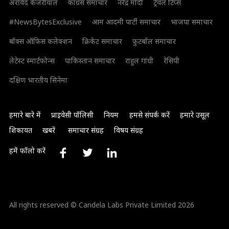
अरविंद केजरीवाल
कांग्रेस समाचार
नरेंद्र मोदी
ट्रैवल टिप्स
#NewsBytesExclusive
आम आदमी पार्टी समाचार
भाजपा समाचार
बॉक्स ऑफिस कलेक्शन
क्रिकेट समाचार
फुटबॉल समाचार
लेटेस्ट स्मार्टफोन्स
पाकिस्तान समाचार
राहुल गांधी
रेसिपी
दक्षिण भारतीय सिनेमा
हमारे बारे में
प्राइवेसी पॉलिसी
नियम
हमसे संपर्क करें
हमारे उसूल
शिकायत
खबरें
समाचार संग्रह
विषय संग्रह
हमें फॉलो करें
All rights reserved © Candela Labs Private Limited 2026