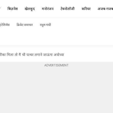
ा
बिज़नेस
खेलकूद
मनोरंजन
टेक्नोलॉजी
करियर
अजब-गज
ंटेलिजेंस
क्रिकेट समाचार
राहुल गांधी
ौका मिला तो मैं भी पत्थर लगाने जाऊंगा अयोध्या
ADVERTISEMENT