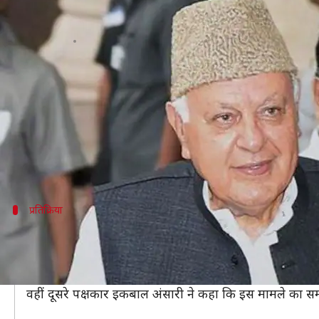
फारुक अब्दुला बोले- राम सबके भगवान,
लेखन
Jan 04, 2019
05:20 pm
प्रमोद कुमार
क्या है खबर?
सुप्रीम कोर्ट ने अयोध्या में विवादित जमीन पर मालिकाना ह
आज सुबह कोर्ट ने इस मामले की अगली सुनवाई 10 जनवरी तय
अब इस मामले पर अलग-अलग पक्षों की राय सामने आने लग
प्रतिक्रिया
हिंदू महासभा और इकबाल अंसारी
हिंदू महासभा के वकील ने कहा कि वे कोर्ट से रोजाना सुनवाई क
उन्होंने कहा कि चुनाव से इस मामले का कोई लेना-देना नहीं है।
वहीं दूसरे पक्षकार इकबाल अंसारी ने कहा कि इस मामले का समाध