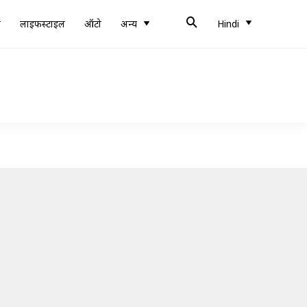
ब
लाइफस्टाइल
ऑटो
अन्य
Hindi