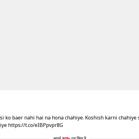
 ko baer nahi hai na hona chahiye. Koshish karni chahiye su
hiye
https://t.co/eIBPpvpr8G
आपने
80%
पढ़ लिया है