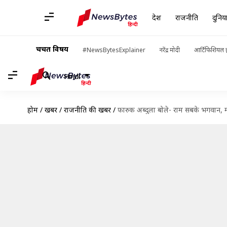
देश
राजनीति
दुनिय
चर्चित विषय
#NewsBytesExplainer
नरेंद्र मोदी
आर्टिफिशियल इ
Hindi
होम
/
खबरें
/
राजनीति की खबरें
/
फारुक अब्दुला बोले- राम सबके भगवान, म