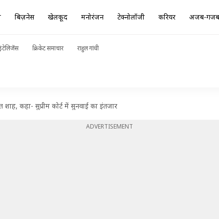
ा
बिज़नेस
खेलकूद
मनोरंजन
टेक्नोलॉजी
करियर
अजब-गज
ंटेलिजेंस
क्रिकेट समाचार
राहुल गांधी
शाह, कहा- सुप्रीम कोर्ट में सुनवाई का इंतजार
ADVERTISEMENT