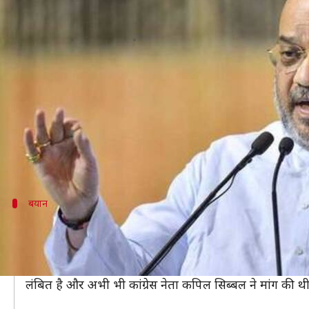
राम मंदिर के लिए अध्यादेश पर बोले अमि
लेखन
Nov 26, 2018
12:11 pm
प्रमोद कुमार
क्या है खबर?
राम मंदिर मामला पिछले कई दिनों से लगातार चर्चा में है।
रविवार को विश्व हिंदू परिषद (VHP) ने राम मंदिर मामले को
अध्यादेश लाने की मांग की थी।
बयान
राम मंदिर का निर्माण पार्टी की प्रतिबद्धता- अ
मीडिया रिपोर्ट्स के मुताबिक, अमित शाह ने कहा कि राम मंदिर क
अमित शाह ने एक इंटरव्यू में कहा, "यह मामला सुप्रीम कोर्ट
लंबित है और अभी भी कांग्रेस नेता कपिल सिब्बल ने मांग की थ