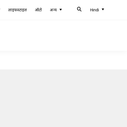
ब
लाइफस्टाइल
ऑटो
अन्य
Hindi