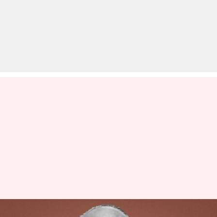
#NewsByteExplainer: शरद