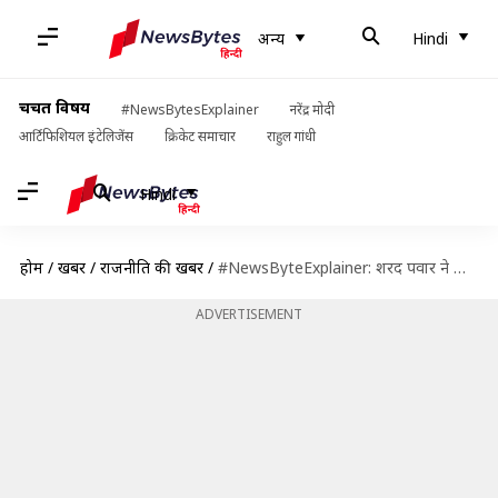
अन्य
Hindi
चर्चित विषय
#NewsBytesExplainer
नरेंद्र मोदी
आर्टिफिशियल इंटेलिजेंस
क्रिकेट समाचार
राहुल गांधी
Hindi
होम
/
खबरें
/
राजनीति की खबरें
/
#NewsByteExplainer: शरद पवार ने छोड़ा NCP अध्यक्ष पद, जानिए अब तक कैसा रहा उनका राजनीतिक सफर
ADVERTISEMENT