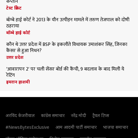
कप्तान
टेस्ट क्रिकेट
बॉम्बे हाई कोर्ट ने 2013 के यौन उत्पीड़न मामले में तरुण तेजपाल को दोषी
ठहराया
बॉम्बे हाई कोर्ट
कौन थे उत्तर प्रदेश में BSP के इकलौते विधायक उमाशंकर सिंह, जिनका
कैंसर से हुआ निधन?
उत्तर प्रदेश
'आवारापन 2' पर चली सेंसर बोर्ड की कैंची, 9 बदलाव के बाद मिली ये
रेटिंग
इमरान हाशमी
अरविंद केजरीवाल
कांग्रेस समाचार
नरेंद्र मोदी
ट्रैवल टिप्स
#NewsBytesExclusive
आम आदमी पार्टी समाचार
भाजपा समाचार