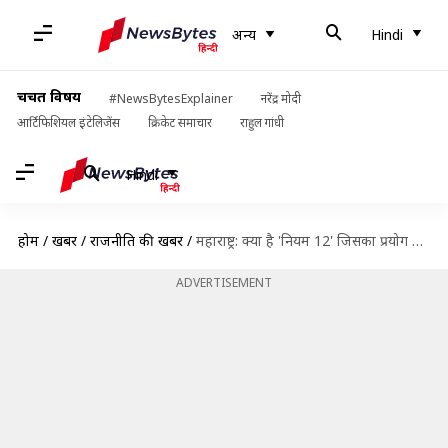
अन्य
Hindi
चर्चित विषय
#NewsBytesExplainer
नरेंद्र मोदी
आर्टिफिशियल इंटेलिजेंस
क्रिकेट समाचार
राहुल गांधी
Hindi
होम
/
खबरें
/
राजनीति की खबरें
/
महाराष्ट्र: क्या है 'नियम 12' जिसका प्रयोग कर प्रधानमंत्री मोदी ने हटाया राष्ट्रपति शासन?
ADVERTISEMENT