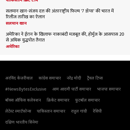
सलमान खान-संजय दत्त की अंतरराष्ट्रीय फिल्म '7 डॉग्स' की भारत में
रिलीज तारीख का ऐलान
सलमान खान
अमेरिका ने ईरान के खिलाफ नाकाबंदी मजबूत की, होर्मुज के आसपास 20
से अधिक युद्धपोत तैनात
अमेरिका
अरविंद केजरीवाल
कांग्रेस समाचार
नरेंद्र मोदी
ट्रैवल टिप्स
#NewsBytesExclusive
आम आदमी पार्टी समाचार
भाजपा समाचार
बॉक्स ऑफिस कलेक्शन
क्रिकेट समाचार
फुटबॉल समाचार
लेटेस्ट स्मार्टफोन्स
पाकिस्तान समाचार
राहुल गांधी
रेसिपी
दक्षिण भारतीय सिनेमा