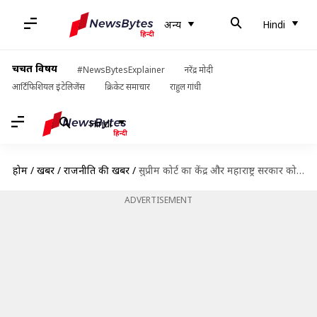
अन्य
Hindi
चर्चित विषय
#NewsBytesExplainer
नरेंद्र मोदी
आर्टिफिशियल इंटेलिजेंस
क्रिकेट समाचार
राहुल गांधी
Hindi
होम
/
खबरें
/
राजनीति की खबरें
/
सुप्रीम कोर्ट का केंद्र और महाराष्ट्र सरकार को नोटिस, गवर्नर की चिठ्ठी पेश करने का आदेश
ADVERTISEMENT