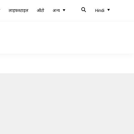
ब
लाइफस्टाइल
ऑटो
अन्य
Hindi