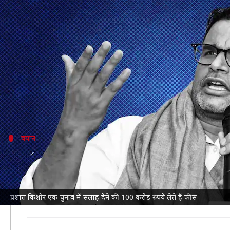
प्रशांत किशोर का बड़ा खुलासा, बताया ए
लेखन
Nov 02, 2024
02:34 pm
भारत शर्मा
क्या है खबर?
जन सुराज पार्टी (JSP) के संयोजक और पूर्व चुनावी रणनीति
उन्होंने बताया कि वह एक चुनाव में सलाह देने के लिए 100 
उन्होंने 31 अक्टूबर को
बिहार
बयान
प्रशांत ने क्या दिया बयान?
बेलागंज में एक कार्यक्रम में मुस्लिम समुदाय सहित उपस्थित ज
जवाब यह है कि विभिन्न राज्यों में 10 सरकारें मेरी रणनीतियों
प्रशांत किशोर एक चुनाव में सलाह देने की 100 करोड़ रुपये लेते हैं फीस
आपको लगता है कि मैं इतना कमज़ोर हूं?"