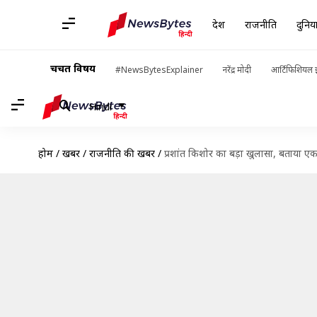
देश
राजनीति
दुनिय
चर्चित विषय
#NewsBytesExplainer
नरेंद्र मोदी
आर्टिफिशियल इ
Hindi
होम
/
खबरें
/
राजनीति की खबरें
/
प्रशांत किशोर का बड़ा खुलासा, बताया एक च