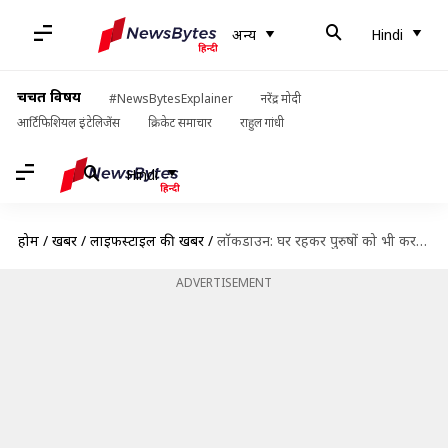
अन्य
Hindi
चर्चित विषय
#NewsBytesExplainer
नरेंद्र मोदी
आर्टिफिशियल इंटेलिजेंस
क्रिकेट समाचार
राहुल गांधी
Hindi
होम
/
खबरें
/
लाइफस्टाइल की खबरें
/
लॉकडाउन: घर रहकर पुरुषों को भी करना चाहिए घर का काम, ऐसे करें महिलाओं की मदद
ADVERTISEMENT