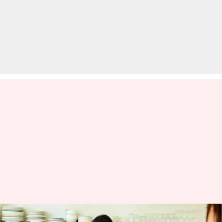
लॉकडाउन: घर रहकर पुरुषों को भी