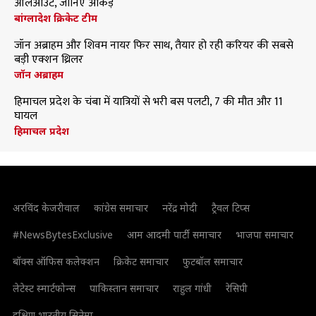
ऑलआउट, जानिए आंकड़े
बांग्लादेश क्रिकेट टीम
जॉन अब्राहम और शिवम नायर फिर साथ, तैयार हो रही करियर की सबसे
बड़ी एक्शन थ्रिलर
जॉन अब्राहम
हिमाचल प्रदेश के चंबा में यात्रियों से भरी बस पलटी, 7 की मौत और 11
घायल
हिमाचल प्रदेश
अरविंद केजरीवाल
कांग्रेस समाचार
नरेंद्र मोदी
ट्रैवल टिप्स
#NewsBytesExclusive
आम आदमी पार्टी समाचार
भाजपा समाचार
बॉक्स ऑफिस कलेक्शन
क्रिकेट समाचार
फुटबॉल समाचार
लेटेस्ट स्मार्टफोन्स
पाकिस्तान समाचार
राहुल गांधी
रेसिपी
दक्षिण भारतीय सिनेमा