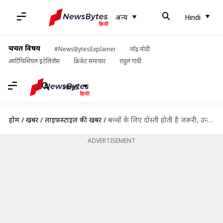
अन्य
Hindi
चर्चित विषय
#NewsBytesExplainer
नरेंद्र मोदी
आर्टिफिशियल इंटेलिजेंस
क्रिकेट समाचार
राहुल गांधी
Hindi
होम
/
खबरें
/
लाइफस्टाइल की खबरें
/
बच्चों के लिए दोस्ती होती है जरूरी, उन्हें पढ़कर सुनाएं दोस्ती पर आधारित ये 5 किताबें
ADVERTISEMENT