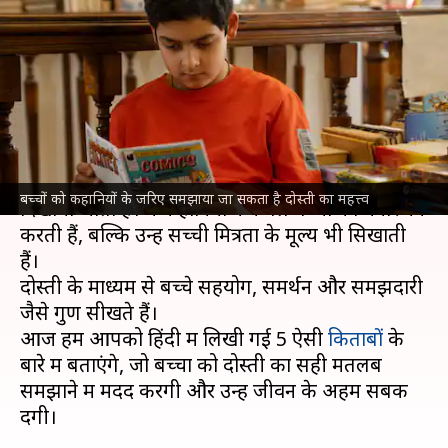
उन्हें पढ़कर सुनाएं दोस्ती पर
आधारित ये 5 किताबें
लेखन
Sep 29, 2024
06:21 pm
सयाली
क्या है खबर?
बच्चों
की कहानियों में दोस्ती की अहमियत को जरूर
बच्चों को कहानियों के जरिए समझाया जा सकता है दोस्ती का महत्त्व
दिखाया जाता है। ये कहानियां न केवल बच्चों का मनोरंजन
करती हैं, बल्कि उन्हें सच्ची मित्रता के मूल्य भी सिखाती
हैं।
दोस्ती के माध्यम से बच्चे सहयोग, समर्थन और समझदारी
जैसे गुण सीखते हैं।
आज हम आपको हिंदी में लिखी गई 5 ऐसी
किताबों
के
बारे में बताएंगे, जो बच्चों को दोस्ती का सही मतलब
समझाने में मदद करेंगी और उन्हें जीवन के अहम सबक