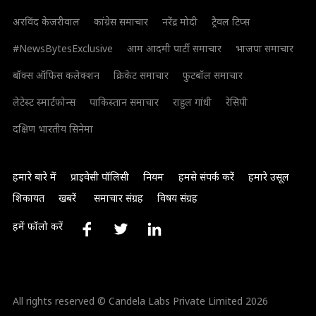
अरविंद केजरीवाल
कांग्रेस समाचार
नरेंद्र मोदी
ट्रैवल टिप्स
#NewsBytesExclusive
आम आदमी पार्टी समाचार
भाजपा समाचार
बॉक्स ऑफिस कलेक्शन
क्रिकेट समाचार
फुटबॉल समाचार
लेटेस्ट स्मार्टफोन्स
पाकिस्तान समाचार
राहुल गांधी
रेसिपी
दक्षिण भारतीय सिनेमा
हमारे बारे में
प्राइवेसी पॉलिसी
नियम
हमसे संपर्क करें
हमारे उसूल
शिकायत
खबरें
समाचार संग्रह
विषय संग्रह
हमें फॉलो करें
All rights reserved © Candela Labs Private Limited 2026