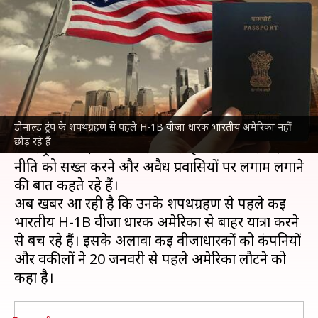
अमेरिका छोड़ने से क्यों डर रहे H-1B
वीजा वाले भारतीय?
लेखन
Jan 12, 2025
08:37 pm
आबिद खान
क्या है खबर?
डोनाल्ड ट्रंप के शपथग्रहण से पहले H-1B वीजा धारक भारतीय अमेरिका नहीं
अमेरिका
के नवनिर्वाचित राष्ट्रपति
डोनाल्ड ट्रंप
20 जनवरी
छोड़ रहे हैं
को राष्ट्रपति पद की शपथ लेने वाले हैं। वे लगातार आव्रजन
नीति को सख्त करने और अवैध प्रवासियों पर लगाम लगाने
की बात कहते रहे हैं।
अब खबर आ रही है कि उनके शपथग्रहण से पहले कई
भारतीय H-1B वीजा धारक अमेरिका से बाहर यात्रा करने
से बच रहे हैं। इसके अलावा कई वीजाधारकों को कंपनियों
और वकीलों ने 20 जनवरी से पहले अमेरिका लौटने को