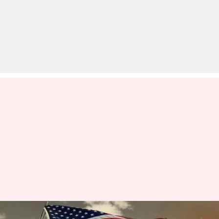
डोनाल्ड ट्रंप के शपथग्रहण से पहले