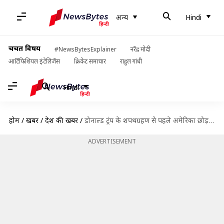
अन्य
Hindi
चर्चित विषय
#NewsBytesExplainer
नरेंद्र मोदी
आर्टिफिशियल इंटेलिजेंस
क्रिकेट समाचार
राहुल गांधी
Hindi
होम
/
खबरें
/
देश की खबरें
/
डोनाल्ड ट्रंप के शपथग्रहण से पहले अमेरिका छोड़ने से क्यों डर रहे H-1B वीजा वाले भारतीय?
ADVERTISEMENT