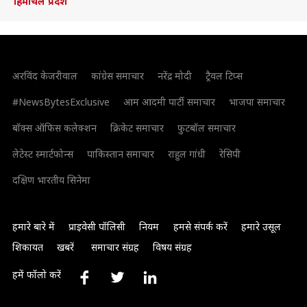
हिमाचल प्रदेश
अरविंद केजरीवाल
कांग्रेस समाचार
नरेंद्र मोदी
ट्रैवल टिप्स
#NewsBytesExclusive
आम आदमी पार्टी समाचार
भाजपा समाचार
बॉक्स ऑफिस कलेक्शन
क्रिकेट समाचार
फुटबॉल समाचार
लेटेस्ट स्मार्टफोन्स
पाकिस्तान समाचार
राहुल गांधी
रेसिपी
दक्षिण भारतीय सिनेमा
हमारे बारे में
प्राइवेसी पॉलिसी
नियम
हमसे संपर्क करें
हमारे उसूल
शिकायत
खबरें
समाचार संग्रह
विषय संग्रह
हमें फॉलो करें