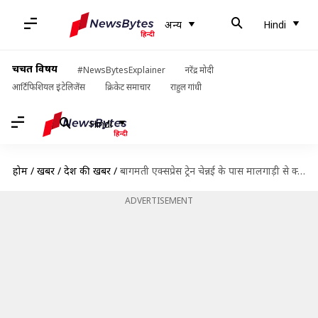
अन्य
Hindi
चर्चित विषय
#NewsBytesExplainer
नरेंद्र मोदी
आर्टिफिशियल इंटेलिजेंस
क्रिकेट समाचार
राहुल गांधी
Hindi
होम
/
खबरें
/
देश की खबरें
/
बागमती एक्सप्रेस ट्रेन चेन्नई के पास मालगाड़ी से क्यों टकराई? अधिकारियों ने बताया कारण
ADVERTISEMENT