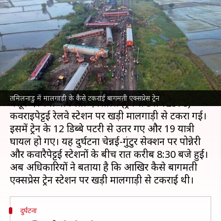
मालगाड़ी से क्यों टकराई?
अधिकारियों ने बताया कारण
लेखन
Oct 12, 2024
11:26 am
भारत शर्मा
क्या है खबर?
तमिलनाडु
की राजधानी
चेन्नई
के पास शुक्रवार रात को
तमिलनाडु में मालगाड़ी के कैसे टकराई बागमती एक्सप्रेस ट्रेन
मैसूर-दरभंगा बागमती एक्सप्रेस (ट्रेन संख्या 12578)
कवराइपेट्टई रेलवे स्टेशन पर खड़ी मालगाड़ी से टकरा गई।
इसमें ट्रेन के 12 डिब्बे पटरी से उतर गए और 19 यात्री
घायल हो गए। यह दुर्घटना चेन्नई-गुंटुर सेक्शन पर पोन्नेरी
और कवारैपेट्टई स्टेशनों के बीच रात करीब 8:30 बजे हुई।
अब अधिकारियों ने बताया है कि आखिर कैसे बागमती
दुर्घटना