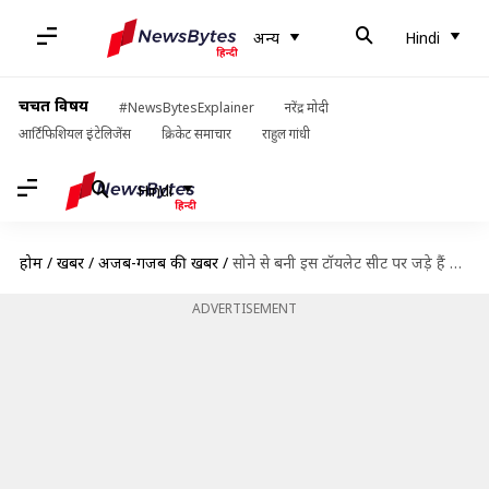
अन्य
Hindi
चर्चित विषय
#NewsBytesExplainer
नरेंद्र मोदी
आर्टिफिशियल इंटेलिजेंस
क्रिकेट समाचार
राहुल गांधी
Hindi
होम
/
खबरें
/
अजब-गजब की खबरें
/
सोने से बनी इस टॉयलेट सीट पर जड़े हैं 40,815 हीरे, कीमत 8.5 करोड़ रुपये
ADVERTISEMENT