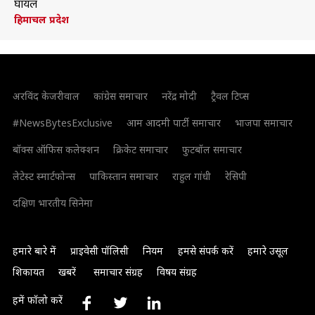
घायल
हिमाचल प्रदेश
अरविंद केजरीवाल
कांग्रेस समाचार
नरेंद्र मोदी
ट्रैवल टिप्स
#NewsBytesExclusive
आम आदमी पार्टी समाचार
भाजपा समाचार
बॉक्स ऑफिस कलेक्शन
क्रिकेट समाचार
फुटबॉल समाचार
लेटेस्ट स्मार्टफोन्स
पाकिस्तान समाचार
राहुल गांधी
रेसिपी
दक्षिण भारतीय सिनेमा
हमारे बारे में
प्राइवेसी पॉलिसी
नियम
हमसे संपर्क करें
हमारे उसूल
शिकायत
खबरें
समाचार संग्रह
विषय संग्रह
हमें फॉलो करें