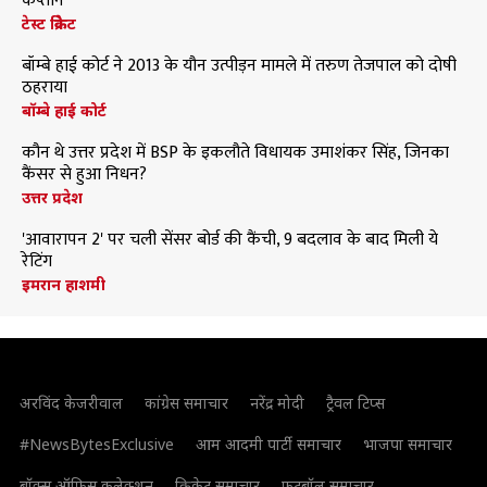
कप्तान
टेस्ट क्रिकेट
बॉम्बे हाई कोर्ट ने 2013 के यौन उत्पीड़न मामले में तरुण तेजपाल को दोषी
ठहराया
बॉम्बे हाई कोर्ट
कौन थे उत्तर प्रदेश में BSP के इकलौते विधायक उमाशंकर सिंह, जिनका
कैंसर से हुआ निधन?
उत्तर प्रदेश
'आवारापन 2' पर चली सेंसर बोर्ड की कैंची, 9 बदलाव के बाद मिली ये
रेटिंग
इमरान हाशमी
अरविंद केजरीवाल
कांग्रेस समाचार
नरेंद्र मोदी
ट्रैवल टिप्स
#NewsBytesExclusive
आम आदमी पार्टी समाचार
भाजपा समाचार
बॉक्स ऑफिस कलेक्शन
क्रिकेट समाचार
फुटबॉल समाचार