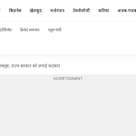
ा
बिज़नेस
खेलकूद
मनोरंजन
टेक्नोलॉजी
करियर
अजब-गज
ंटेलिजेंस
क्रिकेट समाचार
राहुल गांधी
ट असंतुष्ट, राज्य सरकार को लगाई फटकार
ADVERTISEMENT