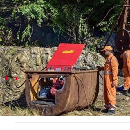
मेघालयः मजूदरों के बचाव कार्य से सुप्
लेखन
Jan 03, 2019
04:44 pm
प्रमोद कुमार
क्या है खबर?
सुप्रीम कोर्ट ने आज मेघालय में कोयला खदान में फंसे मजदूर
कोर्ट ने मजदूरों के बचाव अभियान को लेकर राज्य सरकार के प्
सवाल
मजदूरों को अब तक क्यों नहीं बचाया गया?
जस्टिस एके सीकरी और अब्दुल नजीर की बेंच ने राज्य सरकार से
कोर्ट ने मेघालय सरकार को फटकार लगाते हुए कहा कि कोर्ट बचा
बेंच ने कहा कि खदान में फंसे लोगों के लिए एक-एक सेकंड क