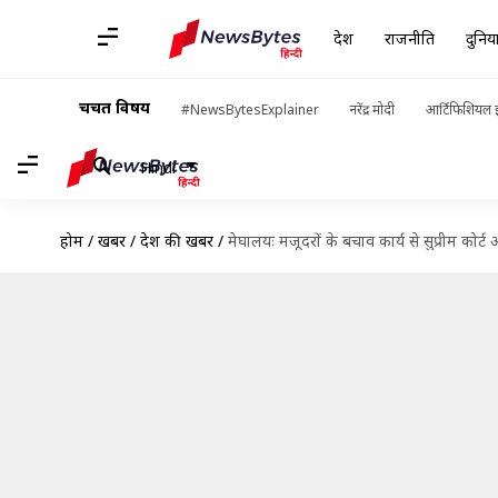
देश
राजनीति
दुनिय
चर्चित विषय
#NewsBytesExplainer
नरेंद्र मोदी
आर्टिफिशियल इ
Hindi
होम
/
खबरें
/
देश की खबरें
/
मेघालयः मजूदरों के बचाव कार्य से सुप्रीम कोर्