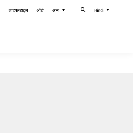
ब
लाइफस्टाइल
ऑटो
अन्य
Hindi