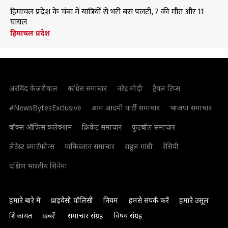
हिमाचल प्रदेश के चंबा में यात्रियों से भरी बस पलटी, 7 की मौत और 11
घायल
हिमाचल प्रदेश
अरविंद केजरीवाल
कांग्रेस समाचार
नरेंद्र मोदी
ट्रैवल टिप्स
#NewsBytesExclusive
आम आदमी पार्टी समाचार
भाजपा समाचार
बॉक्स ऑफिस कलेक्शन
क्रिकेट समाचार
फुटबॉल समाचार
लेटेस्ट स्मार्टफोन्स
पाकिस्तान समाचार
राहुल गांधी
रेसिपी
दक्षिण भारतीय सिनेमा
हमारे बारे में
प्राइवेसी पॉलिसी
नियम
हमसे संपर्क करें
हमारे उसूल
शिकायत
खबरें
समाचार संग्रह
विषय संग्रह