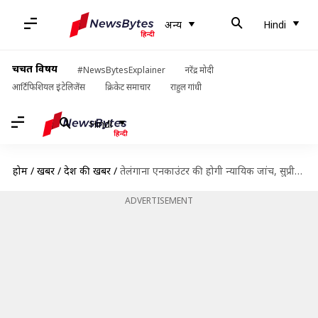
अन्य
Hindi
चर्चित विषय
#NewsBytesExplainer
नरेंद्र मोदी
आर्टिफिशियल इंटेलिजेंस
क्रिकेट समाचार
राहुल गांधी
Hindi
होम
/
खबरें
/
देश की खबरें
/
तेलंगाना एनकाउंटर की होगी न्यायिक जांच, सुप्रीम कोर्ट ने गठित किया तीन सदस्यीय आयोग
ADVERTISEMENT