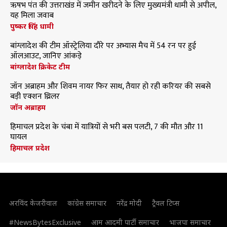
ऋषभ पंत की उत्तराखंड में जमीन खरीदने के लिए मुख्यमंत्री धामी से अपील,
यह मिला जवाब
पुष्कर सिंह धामी
बांग्लादेश की टीम ऑस्ट्रेलिया दौरे पर अभ्यास मैच में 54 रन पर हुई
ऑलआउट, जानिए आंकड़े
बांग्लादेश क्रिकेट टीम
जॉन अब्राहम और शिवम नायर फिर साथ, तैयार हो रही करियर की सबसे
बड़ी एक्शन थ्रिलर
जॉन अब्राहम
हिमाचल प्रदेश के चंबा में यात्रियों से भरी बस पलटी, 7 की मौत और 11
घायल
हिमाचल प्रदेश
अरविंद केजरीवाल
कांग्रेस समाचार
नरेंद्र मोदी
ट्रैवल टिप्स
#NewsBytesExclusive
आम आदमी पार्टी समाचार
भाजपा समाचार