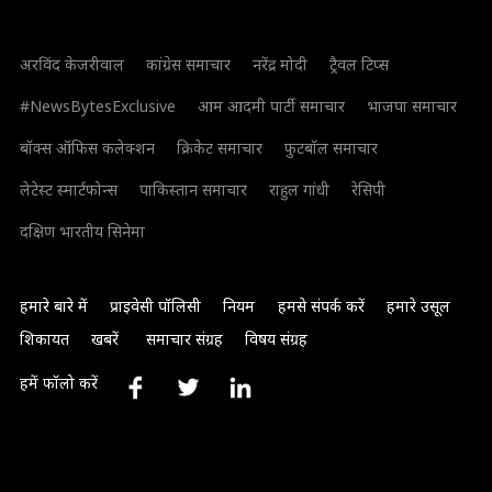
अरविंद केजरीवाल
कांग्रेस समाचार
नरेंद्र मोदी
ट्रैवल टिप्स
#NewsBytesExclusive
आम आदमी पार्टी समाचार
भाजपा समाचार
बॉक्स ऑफिस कलेक्शन
क्रिकेट समाचार
फुटबॉल समाचार
लेटेस्ट स्मार्टफोन्स
पाकिस्तान समाचार
राहुल गांधी
रेसिपी
दक्षिण भारतीय सिनेमा
हमारे बारे में
प्राइवेसी पॉलिसी
नियम
हमसे संपर्क करें
हमारे उसूल
शिकायत
खबरें
समाचार संग्रह
विषय संग्रह
हमें फॉलो करें