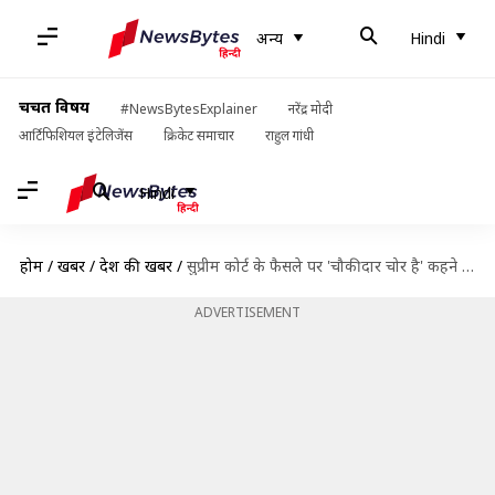
अन्य
Hindi
चर्चित विषय
#NewsBytesExplainer
नरेंद्र मोदी
आर्टिफिशियल इंटेलिजेंस
क्रिकेट समाचार
राहुल गांधी
Hindi
होम
/
खबरें
/
देश की खबरें
/
सुप्रीम कोर्ट के फैसले पर 'चौकीदार चोर है' कहने पर माफी मांगने को तैयार राहुल गांधी
ADVERTISEMENT