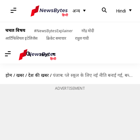
अन्य
Hindi
चर्चित विषय
#NewsBytesExplainer
नरेंद्र मोदी
आर्टिफिशियल इंटेलिजेंस
क्रिकेट समाचार
राहुल गांधी
Hindi
होम
/
खबरें
/
देश की खबरें
/
पंजाब: प्ले स्कूल के लिए नई नीति बनाई गई, बच्चों के बौद्धिक-शारीरिक विकास पर ध्यान
ADVERTISEMENT