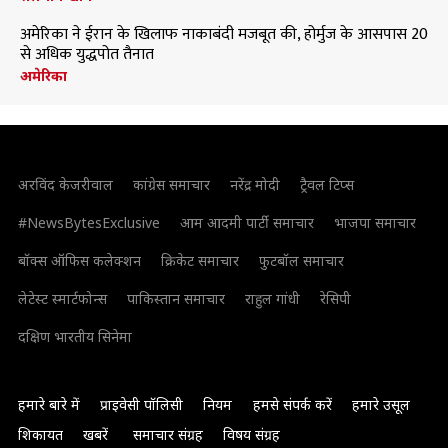
अमेरिका ने ईरान के खिलाफ नाकाबंदी मजबूत की, होर्मुज के आसपास 20
से अधिक युद्धपोत तैनात
अमेरिका
अरविंद केजरीवाल
कांग्रेस समाचार
नरेंद्र मोदी
ट्रैवल टिप्स
#NewsBytesExclusive
आम आदमी पार्टी समाचार
भाजपा समाचार
बॉक्स ऑफिस कलेक्शन
क्रिकेट समाचार
फुटबॉल समाचार
लेटेस्ट स्मार्टफोन्स
पाकिस्तान समाचार
राहुल गांधी
रेसिपी
दक्षिण भारतीय सिनेमा
हमारे बारे में
प्राइवेसी पॉलिसी
नियम
हमसे संपर्क करें
हमारे उसूल
शिकायत
खबरें
समाचार संग्रह
विषय संग्रह