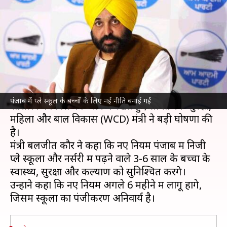
बनाई गई, बच्चों के बौद्धिक-शारीरिक
विकास पर ध्यान
लेखन
Dec 11, 2024
05:45 pm
गजेंद्र
क्या है खबर?
पंजाब
में 6 साल से कम उम्र के बच्चों के बौद्धिक और
पंजाब में प्ले स्कूल के बच्चों के लिए नई नीति बनाई गई
शारीरिक विकास को ध्यान में रखते हुए सामाजिक सुरक्षा,
महिला और बाल विकास (WCD) मंत्री ने बड़ी घोषणा की
है।
मंत्री बलजीत कौर ने कहा कि नए नियम पंजाब में निजी
प्ले स्कूलों और नर्सरी में पढ़ने वाले 3-6 साल के बच्चों के
स्वास्थ्य, सुरक्षा और कल्याण को सुनिश्चित करेंगे।
उन्होंने कहा कि नए नियम अगले 6 महीने में लागू होंगे,