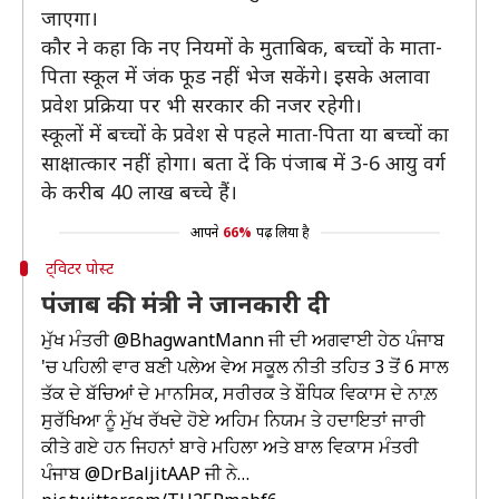
जाएगा।
कौर ने कहा कि नए नियमों के मुताबिक, बच्चों के माता-
पिता स्कूल में जंक फूड नहीं भेज सकेंगे। इसके अलावा
प्रवेश प्रक्रिया पर भी सरकार की नजर रहेगी।
स्कूलों में बच्चों के प्रवेश से पहले माता-पिता या बच्चों का
साक्षात्कार नहीं होगा। बता दें कि पंजाब में 3-6 आयु वर्ग
के करीब 40 लाख बच्चे हैं।
आपने
66%
पढ़ लिया है
ट्विटर पोस्ट
पंजाब की मंत्री ने जानकारी दी
ਮੁੱਖ ਮੰਤਰੀ
@BhagwantMann
ਜੀ ਦੀ ਅਗਵਾਈ ਹੇਠ ਪੰਜਾਬ
'ਚ ਪਹਿਲੀ ਵਾਰ ਬਣੀ ਪਲੇਅ ਵੇਅ ਸਕੂਲ ਨੀਤੀ ਤਹਿਤ 3 ਤੋਂ 6 ਸਾਲ
ਤੱਕ ਦੇ ਬੱਚਿਆਂ ਦੇ ਮਾਨਸਿਕ, ਸਰੀਰਕ ਤੇ ਬੌਧਿਕ ਵਿਕਾਸ ਦੇ ਨਾਲ਼
ਸੁਰੱਖਿਆ ਨੂੰ ਮੁੱਖ ਰੱਖਦੇ ਹੋਏ ਅਹਿਮ ਨਿਯਮ ਤੇ ਹਦਾਇਤਾਂ ਜਾਰੀ
ਕੀਤੇ ਗਏ ਹਨ ਜਿਹਨਾਂ ਬਾਰੇ ਮਹਿਲਾ ਅਤੇ ਬਾਲ ਵਿਕਾਸ ਮੰਤਰੀ
ਪੰਜਾਬ
@DrBaljitAAP
ਜੀ ਨੇ…