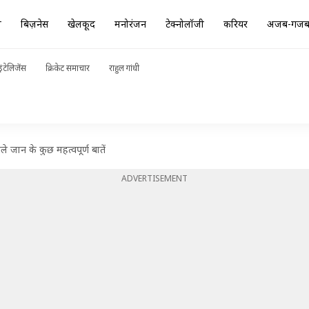
ा
बिज़नेस
खेलकूद
मनोरंजन
टेक्नोलॉजी
करियर
अजब-गज
ंटेलिजेंस
क्रिकेट समाचार
राहुल गांधी
े जान के कुछ महत्वपूर्ण बातें
ADVERTISEMENT