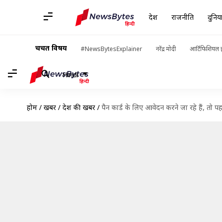
देश
राजनीति
दुनिय
चर्चित विषय
#NewsBytesExplainer
नरेंद्र मोदी
आर्टिफिशियल इ
Hindi
होम
/
खबरें
/
देश की खबरें
/
पैन कार्ड के लिए आवेदन करने जा रहे हैं, तो पहल