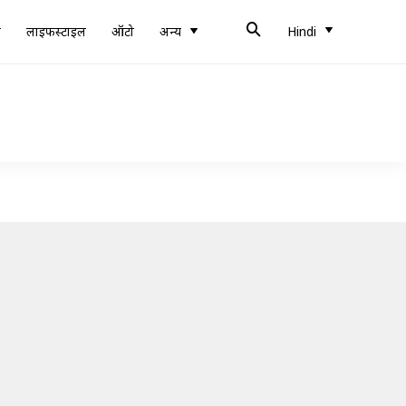
ब
लाइफस्टाइल
ऑटो
अन्य
Hindi