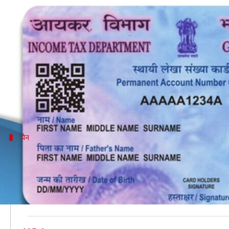
पैन कार्ड के लिए आवेदन करने जा रहे हैं
लेखन
Jul 23, 2019
04:18 pm
प्रदीप मौर्य
क्या है खबर?
परमानेंट अकाउंट नंबर (PAN) एक अद्वितीय 10 अंकीय अल्फ
यह वित्तीय लेनदेन से गुज़रने के लिए आवश्यक है, इनमें कर यो
पैन
अब पैन और आधार का किया जा सकता है परस
आपकी जानकारी के लिए बता दें कि अब केंद्र सरकार ने पैन और
इसका मतलब है कि अब आप इनकम टैक्स रिटर्न फ़ाइल करने के 
इसके अलावा आधार का इस्तेमाल अन्य सेवाओं के लिए भी किया ज