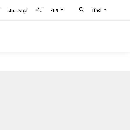
ब
लाइफस्टाइल
ऑटो
अन्य
Hindi