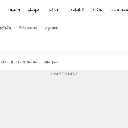
ा
बिज़नेस
खेलकूद
मनोरंजन
टेक्नोलॉजी
करियर
अजब-गज
ंटेलिजेंस
क्रिकेट समाचार
राहुल गांधी
 टोका तो जहर खाकर कर ली आत्महत्या
ADVERTISEMENT