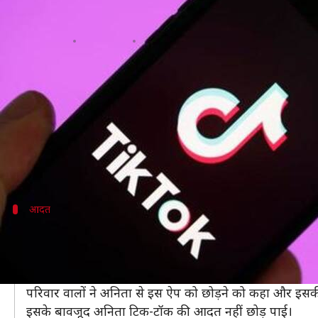
महिला को लगी थी टिक-टॉक की आदत, 
लेखन
Jun 13, 2019
03:55 pm
प्रमोद कुमार
क्या है खबर?
तमिलनाडु में अरियालुर में एक 24 वर्षीय महिला अनिता ने
दरअसल, दो बच्चों की मां अनिता वीडियो ऐप टिक-टॉक पर क
इससे नाराज होकर महिला ने जहर पी लिया। इसका उसने वीडिय
आदत
अनिता की आदत से परेशान थे घरवाले
अनिता को उसके दोस्त ने टिक-टॉक के बारे में बताया था। अनि
वह इसमें इतना डूब गई थी कि बच्चों और परिवार को नजरअंद
परिवार वालों ने अनिता से इस ऐप को छोड़ने को कहा और इसकी 
इसके बावजूद अनिता टिक-टॉक की आदत नहीं छोड़ पाई।