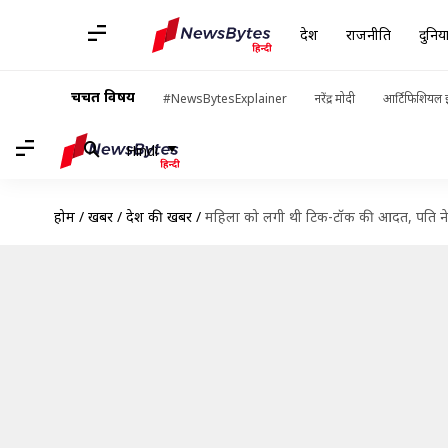
देश
राजनीति
दुनिय
चर्चित विषय
#NewsBytesExplainer
नरेंद्र मोदी
आर्टिफिशियल इ
Hindi
होम
/
खबरें
/
देश की खबरें
/
महिला को लगी थी टिक-टॉक की आदत, पति ने