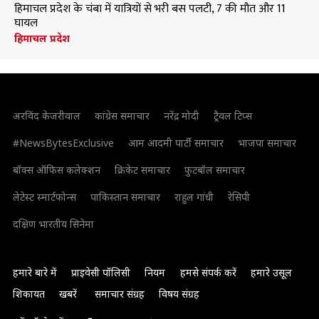
हिमाचल प्रदेश के चंबा में यात्रियों से भरी बस पलटी, 7 की मौत और 11
घायल
हिमाचल प्रदेश
अरविंद केजरीवाल
कांग्रेस समाचार
नरेंद्र मोदी
ट्रैवल टिप्स
#NewsBytesExclusive
आम आदमी पार्टी समाचार
भाजपा समाचार
बॉक्स ऑफिस कलेक्शन
क्रिकेट समाचार
फुटबॉल समाचार
लेटेस्ट स्मार्टफोन्स
पाकिस्तान समाचार
राहुल गांधी
रेसिपी
दक्षिण भारतीय सिनेमा
हमारे बारे में
प्राइवेसी पॉलिसी
नियम
हमसे संपर्क करें
हमारे उसूल
शिकायत
खबरें
समाचार संग्रह
विषय संग्रह