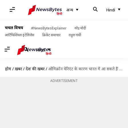
अन्य
Hindi
चर्चित विषय
#NewsBytesExplainer
नरेंद्र मोदी
आर्टिफिशियल इंटेलिजेंस
क्रिकेट समाचार
राहुल गांधी
Hindi
होम
/
खबरें
/
देश की खबरें
/
ओमिक्रॉन वेरिएंट के कारण भारत में आ सकते हैं डेल्टा लहर जितने मामले- विशेषज्ञ
ADVERTISEMENT