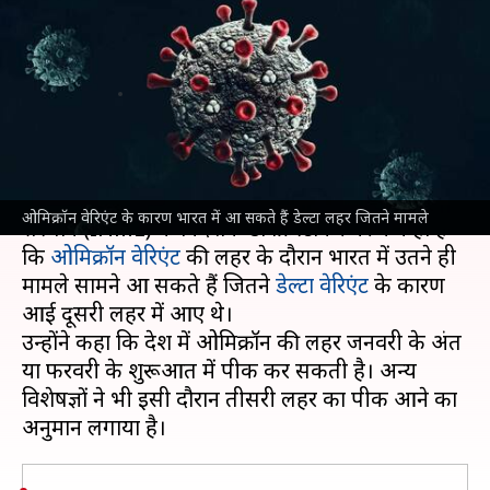
सकते हैं डेल्टा लहर जितने मामले-
विशेषज्ञ
लेखन
Jan 05, 2022
01:26 pm
मुकुल तोमर
क्या है खबर?
वॉशिंगटन यूनिवर्सिटी के स्वास्थ्य मैट्रिक्स और मूल्यांकन
ओमिक्रॉन वेरिएंट के कारण भारत में आ सकते हैं डेल्टा लहर जितने मामले
संस्थान (IHME) के निदेशक डॉ क्रिस्टोफर मरे ने कहा है
कि
ओमिक्रॉन वेरिएंट
की लहर के दौरान भारत में उतने ही
मामले सामने आ सकते हैं जितने
डेल्टा वेरिएंट
के कारण
आई दूसरी लहर में आए थे।
उन्होंने कहा कि देश में ओमिक्रॉन की लहर जनवरी के अंत
या फरवरी के शुरूआत में पीक कर सकती है। अन्य
विशेषज्ञों ने भी इसी दौरान तीसरी लहर का पीक आने का