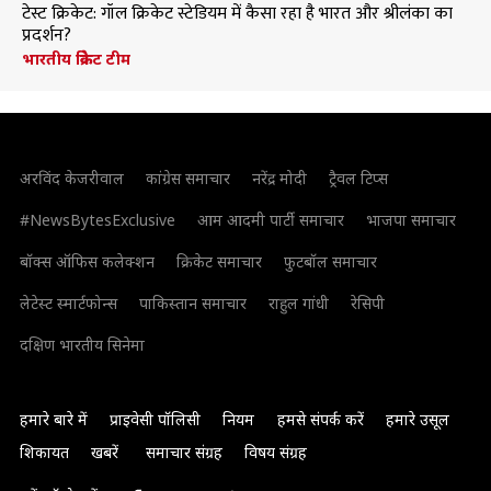
टेस्ट क्रिकेट: गॉल क्रिकेट स्टेडियम में कैसा रहा है भारत और श्रीलंका का
प्रदर्शन?
भारतीय क्रिकेट टीम
अरविंद केजरीवाल
कांग्रेस समाचार
नरेंद्र मोदी
ट्रैवल टिप्स
#NewsBytesExclusive
आम आदमी पार्टी समाचार
भाजपा समाचार
बॉक्स ऑफिस कलेक्शन
क्रिकेट समाचार
फुटबॉल समाचार
लेटेस्ट स्मार्टफोन्स
पाकिस्तान समाचार
राहुल गांधी
रेसिपी
दक्षिण भारतीय सिनेमा
हमारे बारे में
प्राइवेसी पॉलिसी
नियम
हमसे संपर्क करें
हमारे उसूल
शिकायत
खबरें
समाचार संग्रह
विषय संग्रह