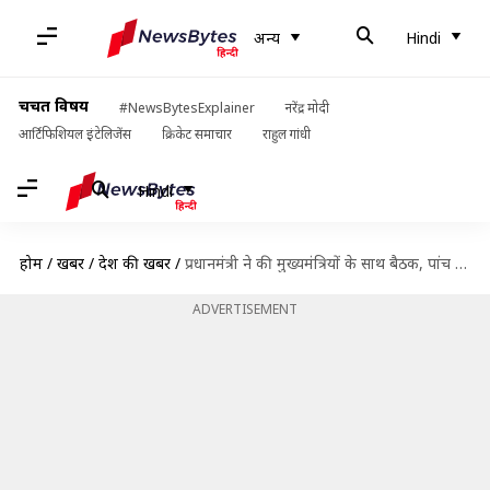
अन्य
Hindi
चर्चित विषय
#NewsBytesExplainer
नरेंद्र मोदी
आर्टिफिशियल इंटेलिजेंस
क्रिकेट समाचार
राहुल गांधी
Hindi
होम
/
खबरें
/
देश की खबरें
/
प्रधानमंत्री ने की मुख्यमंत्रियों के साथ बैठक, पांच राज्यों में बताई टेस्टिंग बढ़ाने की जरूरत
ADVERTISEMENT