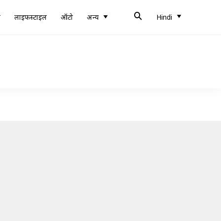
ब
लाइफस्टाइल
ऑटो
अन्य
Hindi