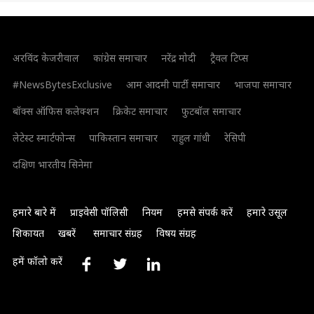
अरविंद केजरीवाल
कांग्रेस समाचार
नरेंद्र मोदी
ट्रैवल टिप्स
#NewsBytesExclusive
आम आदमी पार्टी समाचार
भाजपा समाचार
बॉक्स ऑफिस कलेक्शन
क्रिकेट समाचार
फुटबॉल समाचार
लेटेस्ट स्मार्टफोन्स
पाकिस्तान समाचार
राहुल गांधी
रेसिपी
दक्षिण भारतीय सिनेमा
हमारे बारे में
प्राइवेसी पॉलिसी
नियम
हमसे संपर्क करें
हमारे उसूल
शिकायत
खबरें
समाचार संग्रह
विषय संग्रह
हमें फॉलो करें