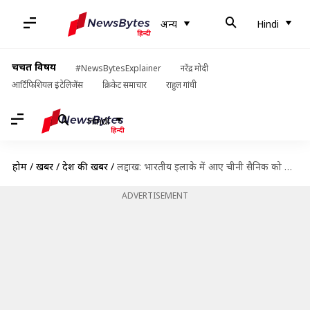
अन्य
Hindi
चर्चित विषय
#NewsBytesExplainer
नरेंद्र मोदी
आर्टिफिशियल इंटेलिजेंस
क्रिकेट समाचार
राहुल गांधी
Hindi
होम
/
खबरें
/
देश की खबरें
/
लद्दाख: भारतीय इलाके में आए चीनी सैनिक को सेना ने हिरासत में लिया, वापस भेजा जाएगा
ADVERTISEMENT