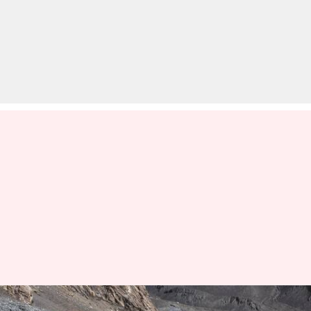
लद्दाख: भारतीय इलाके में आए चीनी