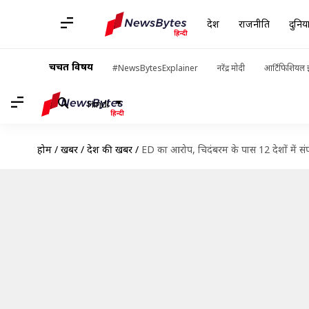
देश
राजनीति
दुनिय
चर्चित विषय
#NewsBytesExplainer
नरेंद्र मोदी
आर्टिफिशियल इ
Hindi
होम
/
खबरें
/
देश की खबरें
/
ED का आरोप, चिदंबरम के पास 12 देशों में संपत्त