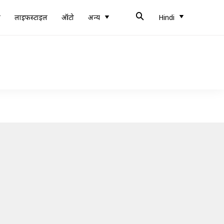
ब
लाइफस्टाइल
ऑटो
अन्य
Hindi