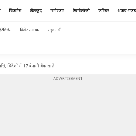
ा
बिज़नेस
खेलकूद
मनोरंजन
टेक्नोलॉजी
करियर
अजब-गज
ंटेलिजेंस
क्रिकेट समाचार
राहुल गांधी
ि, विदेशों में 17 बेनामी बैंक खाते
ADVERTISEMENT