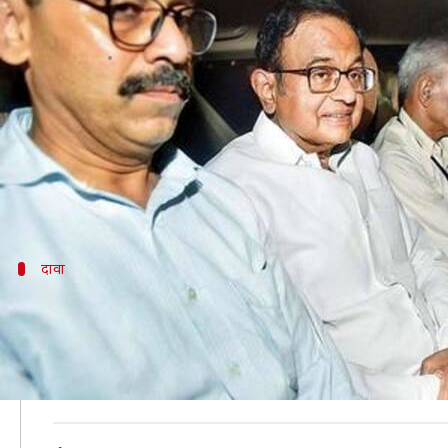
ED का आरोप, चिदंबरम के पास 12 देशों मे
लेखन
Aug 26, 2019
01:43 pm
मुकुल तोमर
क्या है खबर?
INX मीडिया केस में पूर्व केंद्रीय मंत्री पी चिदंबरम की मुश्किले
सोमवार को एक तरफ प्रवर्तन निदेशालय (ED) ने सुप्रीम कोर्ट 
दावा
ED का दावा, इन देशों में हैं चिदंबरम की संपत्तिय
दरअसल, सुप्रीम कोर्ट INX मीडिया केस में ED की गिरफ्तारी से
वहीं, चिदंबरम की कस्टडी की मांग कर रही ED ने कोर्ट में हलफन
इन देशों में ऑस्ट्रिया, अर्जेंटीना, फ्रांस, ब्रिटिश वर्जिन आइलैं