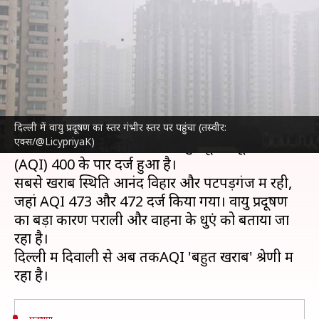
प्रदूषण 'गंभीर' स्तर पर पहुंचा
लेखन
Nov 14, 2024
09:20 am
गजेंद्र
क्या है खबर?
दिल्ली
और आसपास के इलाकों में
वायु प्रदूषण
'गंभीर'
स्तर पर पहुंच गया है। गुरुवार सुबह धुंध की चादर से शहर
दिल्ली में वायु प्रदूषण का स्तर गंभीर स्तर पर पहुंचा (तस्वीर:
एक्स/@LicypriyaK)
ढका रहा। अधिकतर इलाकों में वायु प्रदूषण सूचकांक
(AQI) 400 के पार दर्ज हुआ है।
सबसे खराब स्थिति आनंद विहार और पटपड़गंज में रही,
जहां AQI 473 और 472 दर्ज किया गया। वायु प्रदूषण
का बड़ा कारण पराली और वाहनों के धुएं को बताया जा
रहा है।
दिल्ली में दिवाली से अब तकAQI 'बहुत खराब' श्रेणी में