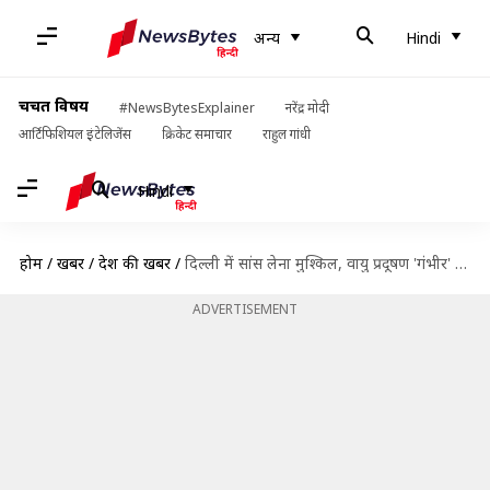
अन्य
Hindi
चर्चित विषय
#NewsBytesExplainer
नरेंद्र मोदी
आर्टिफिशियल इंटेलिजेंस
क्रिकेट समाचार
राहुल गांधी
Hindi
होम
/
खबरें
/
देश की खबरें
/
दिल्ली में सांस लेना मुश्किल, वायु प्रदूषण 'गंभीर' स्तर पर पहुंचा
ADVERTISEMENT