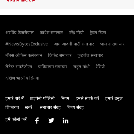
अरविंद केजरीवाल
कांग्रेस समाचार
नरेंद्र मोदी
ट्रैवल टिप्स
#NewsBytesExclusive
आम आदमी पार्टी समाचार
भाजपा समाचार
बॉक्स ऑफिस कलेक्शन
क्रिकेट समाचार
फुटबॉल समाचार
लेटेस्ट स्मार्टफोन्स
पाकिस्तान समाचार
राहुल गांधी
रेसिपी
दक्षिण भारतीय सिनेमा
हमारे बारे में
प्राइवेसी पॉलिसी
नियम
हमसे संपर्क करें
हमारे उसूल
शिकायत
खबरें
समाचार संग्रह
विषय संग्रह
हमें फॉलो करें