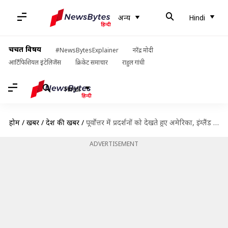
अन्य
Hindi
चर्चित विषय
#NewsBytesExplainer
नरेंद्र मोदी
आर्टिफिशियल इंटेलिजेंस
क्रिकेट समाचार
राहुल गांधी
Hindi
होम
/
खबरें
/
देश की खबरें
/
पूर्वोत्तर में प्रदर्शनों को देखते हुए अमेरिका, इंग्लैंड ने अपने नागरिकों के लिए जारी की एडवायजरी
ADVERTISEMENT