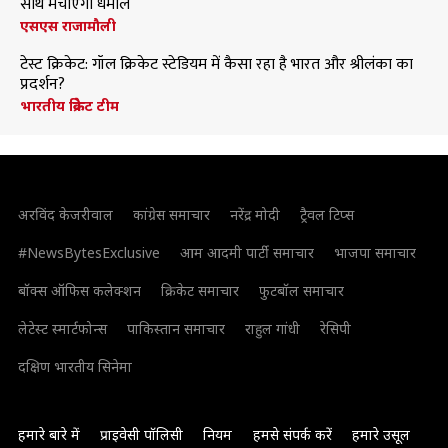
साथ मचाएंगी धमाल
एसएस राजामौली
टेस्ट क्रिकेट: गॉल क्रिकेट स्टेडियम में कैसा रहा है भारत और श्रीलंका का
प्रदर्शन?
भारतीय क्रिकेट टीम
अरविंद केजरीवाल
कांग्रेस समाचार
नरेंद्र मोदी
ट्रैवल टिप्स
#NewsBytesExclusive
आम आदमी पार्टी समाचार
भाजपा समाचार
बॉक्स ऑफिस कलेक्शन
क्रिकेट समाचार
फुटबॉल समाचार
लेटेस्ट स्मार्टफोन्स
पाकिस्तान समाचार
राहुल गांधी
रेसिपी
दक्षिण भारतीय सिनेमा
हमारे बारे में
प्राइवेसी पॉलिसी
नियम
हमसे संपर्क करें
हमारे उसूल