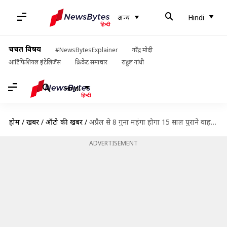
अन्य
Hindi
चर्चित विषय
#NewsBytesExplainer
नरेंद्र मोदी
आर्टिफिशियल इंटेलिजेंस
क्रिकेट समाचार
राहुल गांधी
Hindi
होम
/
खबरें
/
ऑटो की खबरें
/
अप्रैल से 8 गुना महंगा होगा 15 साल पुराने वाहनों का रजिस्ट्रेशन, देने होंगे इतने पैसे
ADVERTISEMENT