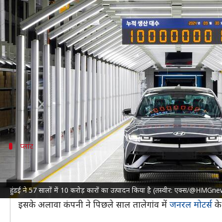
हुंडई ने वैश्विक स्तर पर बनाई 10 करोड़
लेखन
Sep 30, 2024
12:01 pm
दिनेश चंद शर्मा
क्या है खबर?
हुंडई मोटर कंपनी
दक्षिण कोरिया
में उल्सान प्लांट से इलेक्ट्रिक कार आयोनिक
कार निर्माता ने 57 साल पहले 1968 में इसी प्लांट में कार 
प्लांट
भारत में 2 प्लांट में होता है उत्पादन
वर्तमान में हुंडई अपने घरेलू दक्षिण कोरियाई बाजार के अलावा
हुंडई ने 57 सालों में 10 करोड़ कारों का उत्पादन किया है (तस्वीर: एक्स/@HM
भारत उसके लिए तीसरा सबसे बड़ा विदेशी बाजार है, जहां 19
इसके अलावा कंपनी ने पिछले साल तालेगांव में
जनरल मोटर्स
के