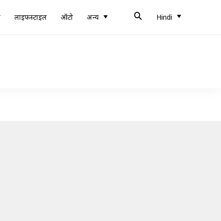
ब
लाइफस्टाइल
ऑटो
अन्य
Hindi