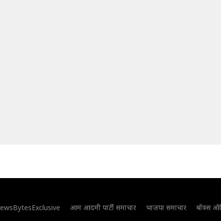
ewsBytesExclusive
आम आदमी पार्टी समाचार
भाजपा समाचार
बॉक्स ऑ