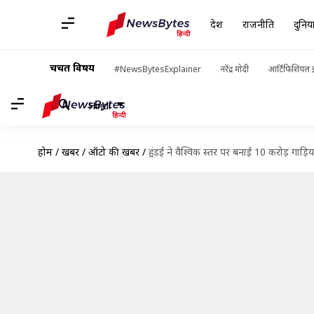
देश
राजनीति
दुनिय
चर्चित विषय
#NewsBytesExplainer
नरेंद्र मोदी
आर्टिफिशियल इ
Hindi
होम
/
खबरें
/
ऑटो की खबरें
/
हुंडई ने वैश्विक स्तर पर बनाई 10 करोड़ गाड़ि