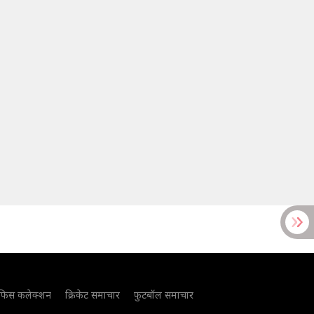
फिस कलेक्शन
क्रिकेट समाचार
फुटबॉल समाचार