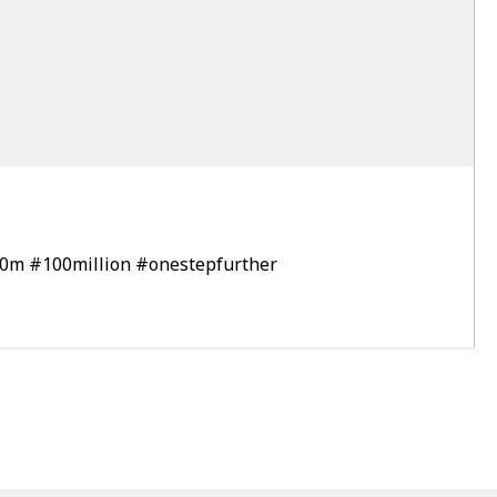
00m
#100million
#onestepfurther