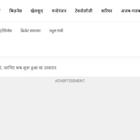
ा
बिज़नेस
खेलकूद
मनोरंजन
टेक्नोलॉजी
करियर
अजब-गज
ंटेलिजेंस
क्रिकेट समाचार
राहुल गांधी
यां, जानिए कब शुरू हुआ था उत्पादन
ADVERTISEMENT