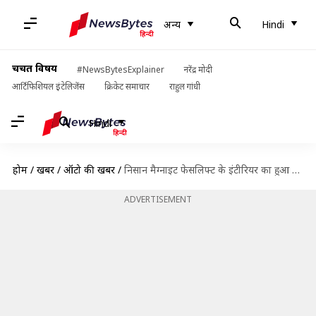
अन्य
Hindi
चर्चित विषय
#NewsBytesExplainer
नरेंद्र मोदी
आर्टिफिशियल इंटेलिजेंस
क्रिकेट समाचार
राहुल गांधी
Hindi
होम
/
खबरें
/
ऑटो की खबरें
/
निसान मैग्नाइट फेसलिफ्ट के इंटीरियर का हुआ खुलासा, जारी हुआ टीजर
ADVERTISEMENT