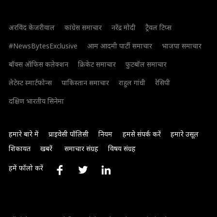
अरविंद केजरीवाल
कांग्रेस समाचार
नरेंद्र मोदी
ट्रैवल टिप्स
#NewsBytesExclusive
आम आदमी पार्टी समाचार
भाजपा समाचार
बॉक्स ऑफिस कलेक्शन
क्रिकेट समाचार
फुटबॉल समाचार
लेटेस्ट स्मार्टफोन्स
पाकिस्तान समाचार
राहुल गांधी
रेसिपी
दक्षिण भारतीय सिनेमा
हमारे बारे में
प्राइवेसी पॉलिसी
नियम
हमसे संपर्क करें
हमारे उसूल
शिकायत
खबरें
समाचार संग्रह
विषय संग्रह
हमें फॉलो करें