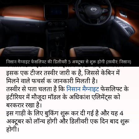
इंटीरियर का हुआ खुलासा, जारी हुआ
टीजर
लेखन
Sep 30, 2024
11:09 am
दिनेश चंद शर्मा
क्या है खबर?
निसान
ने लॉन्च से पहले अपनी आगामी मैग्नाइट
निसान मैग्नाइट फेसलिफ्ट की डिलीवरी 5 अक्टूबर से शुरू होगी (तस्वीर: निसान)
फेसलिफ्ट के इंटीरियर की झलक दिखा दी है। कंपनी ने
इसकी एक टीजर तस्वीर जारी की है, जिससे केबिन में
मिलने वाले फीचर्स की जानकारी मिलती है।
तस्वीर से पता चलता है कि
निसान मैग्नाइट
फेसलिफ्ट के
इंटीरियर में मौजूदा मॉडल के अधिकांश एलिमेंट्स को
बरकरार रखा है।
इस गाड़ी के लिए बुकिंग शुरू कर दी गई है और यह 4
अक्टूबर को लॉन्च होगी और डिलीवरी एक दिन बाद शुरू