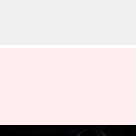
निसान मैग्नाइट फेसलिफ्ट के