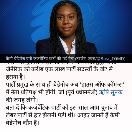
केमी बेडेनोच, जो लेंगी ऋषि सुनक
की जगह?
लेखन
Nov 02, 2024
07:53 pm
भारत शर्मा
क्या है खबर?
ब्रिटेन
की कंजर्वेटिव पार्टी ने शनिवार को केमी बेडेनोच अपना
केमी बेडेनोच बनीं कंजर्वेटिव पार्टी की नई नेता (तस्वीर: एक्स/@Basil_TGMD)
नया नेता चुन लिया है। बेडेनोच ने अपने प्रतिद्वंद्वी रॉबर्ट
जेनेरिक को करीब एक लाख पार्टी सदस्यों के वोट से
हराया है।
पार्टी प्रमुख के साथ ही बेडेनोच अब 'हाउस ऑफ कॉमन्स'
में नेता प्रतिपक्ष भी होंगी, जो (पूर्व प्रधानमंत्री)
ऋषि सुनक
की जगह लेंगी।
बता दें कि कजंर्वेटिक पार्टी को इस साल आम चुनाव में
लेबर पार्टी से हार झेलनी पड़ी थी। आइए जानते हैं केमी