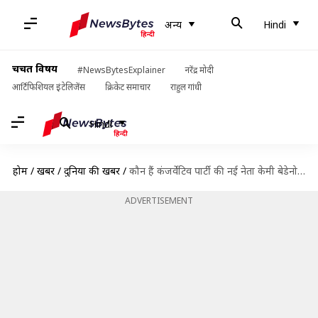
अन्य
Hindi
चर्चित विषय
#NewsBytesExplainer
नरेंद्र मोदी
आर्टिफिशियल इंटेलिजेंस
क्रिकेट समाचार
राहुल गांधी
Hindi
होम
/
खबरें
/
दुनिया की खबरें
/
कौन हैं कंजर्वेटिव पार्टी की नई नेता केमी बेडेनोच, जो लेंगी ऋषि सुनक की जगह?
ADVERTISEMENT