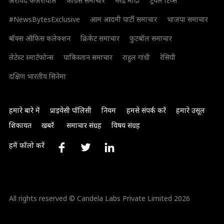
अरविंद केजरीवाल
कांग्रेस समाचार
नरेंद्र मोदी
ट्रैवल टिप्स
#NewsBytesExclusive
आम आदमी पार्टी समाचार
भाजपा समाचार
बॉक्स ऑफिस कलेक्शन
क्रिकेट समाचार
फुटबॉल समाचार
लेटेस्ट स्मार्टफोन्स
पाकिस्तान समाचार
राहुल गांधी
रेसिपी
दक्षिण भारतीय सिनेमा
हमारे बारे में
प्राइवेसी पॉलिसी
नियम
हमसे संपर्क करें
हमारे उसूल
शिकायत
खबरें
समाचार संग्रह
विषय संग्रह
हमें फॉलो करें
All rights reserved © Candela Labs Private Limited 2026