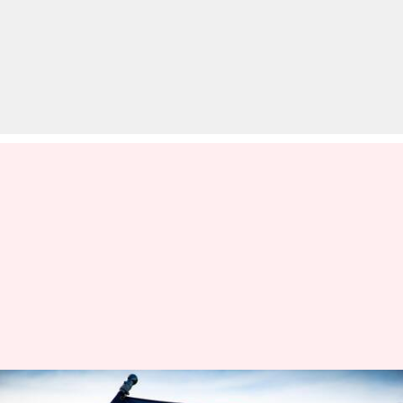
कैलिफोर्निया बना जातिवाद विरोधी