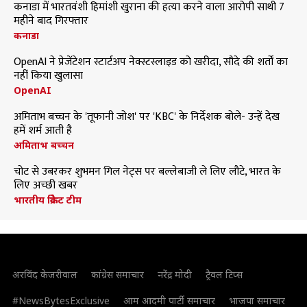
कनाडा में भारतवंशी हिमांशी खुराना की हत्या करने वाला आरोपी साथी 7
महीने बाद गिरफ्तार
कनाडा
OpenAI ने प्रेजेंटेशन स्टार्टअप नेक्स्टस्लाइड को खरीदा, सौदे की शर्तों का
नहीं किया खुलासा
OpenAI
अमिताभ बच्चन के 'तूफानी जोश' पर 'KBC' के निर्देशक बोले- उन्हें देख
हमें शर्म आती है
अमिताभ बच्चन
चोट से उबरकर शुभमन गिल नेट्स पर बल्लेबाजी ले लिए लौटे, भारत के
लिए अच्छी खबर
भारतीय क्रिकेट टीम
अरविंद केजरीवाल
कांग्रेस समाचार
नरेंद्र मोदी
ट्रैवल टिप्स
#NewsBytesExclusive
आम आदमी पार्टी समाचार
भाजपा समाचार