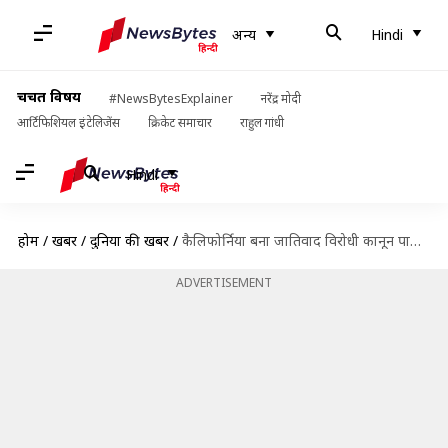
अन्य
Hindi
चर्चित विषय
#NewsBytesExplainer
नरेंद्र मोदी
आर्टिफिशियल इंटेलिजेंस
क्रिकेट समाचार
राहुल गांधी
Hindi
होम
/
खबरें
/
दुनिया की खबरें
/
कैलिफोर्निया बना जातिवाद विरोधी कानून पारित करने वाला अमेरिका का पहला राज्य
ADVERTISEMENT