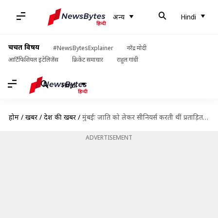
अन्य
Hindi
चर्चित विषय
#NewsBytesExplainer
नरेंद्र मोदी
आर्टिफिशियल इंटेलिजेंस
क्रिकेट समाचार
राहुल गांधी
Hindi
होम
/
खबरें
/
देश की खबरें
/
मुंबईः जाति को लेकर सीनियर्स करती थीं प्रताड़ित, तंग आकर महिला डॉक्टर ने की आत्महत्या
ADVERTISEMENT