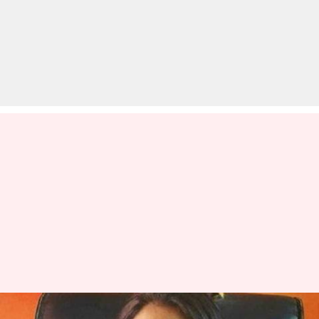
मुंबईः जाति को लेकर सीनियर्स करती