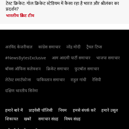
टेस्ट क्रिकेट: गॉल क्रिकेट स्टेडियम में कैसा रहा है भारत और श्रीलंका का
प्रदर्शन?
भारतीय क्रिकेट टीम
अरविंद केजरीवाल
कांग्रेस समाचार
नरेंद्र मोदी
ट्रैवल टिप्स
#NewsBytesExclusive
आम आदमी पार्टी समाचार
भाजपा समाचार
बॉक्स ऑफिस कलेक्शन
क्रिकेट समाचार
फुटबॉल समाचार
लेटेस्ट स्मार्टफोन्स
पाकिस्तान समाचार
राहुल गांधी
रेसिपी
दक्षिण भारतीय सिनेमा
हमारे बारे में
प्राइवेसी पॉलिसी
नियम
हमसे संपर्क करें
हमारे उसूल
शिकायत
खबरें
समाचार संग्रह
विषय संग्रह