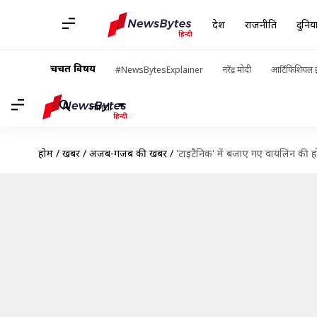
देश
राजनीति
दुनिय
चर्चित विषय
#NewsBytesExplainer
नरेंद्र मोदी
आर्टिफिशियल इ
Hindi
होम
/
खबरें
/
अजब-गजब की खबरें
/
'टाइटैनिक' में बजाए गए वायलिन की ह