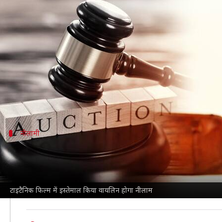
'टाइटैनिक' में बजाए गए वायलिन की ह
लेखन
Apr 11, 2025
03:03 pm
अंजली
क्या है खबर?
साल 1997 में रिलीज हुई फिल्म '
टाइटैनिक
' आज भी लोगों 
इस फिल्म का बोलबाला अब तक कायम है और इसका अंदाजा इसी 
नीलामी
कहां होगी नीलामी?
इस वायलिन की ऑनलाइन नीलामी हेनरी एल्ड्रिज एंड सन नामक नी
नीलामी घर के मुताबिक, टाइटैनिक जहाज के डूबते समय बैंड लीडर
टाइटैनिक फिल्म में इस्तेमाल किया वायलिन होगा नीलाम
किरदार निभाने वाले वायलिन वादक और अभिनेता जोनाथन इवां