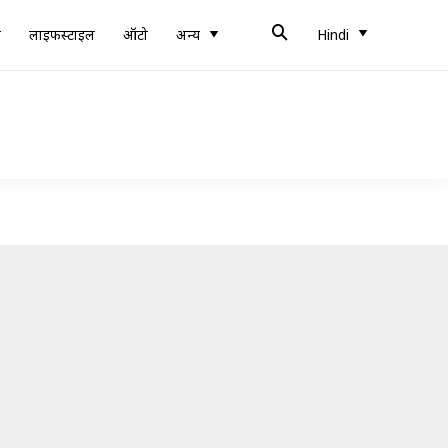
ब
लाइफस्टाइल
ऑटो
अन्य
Hindi