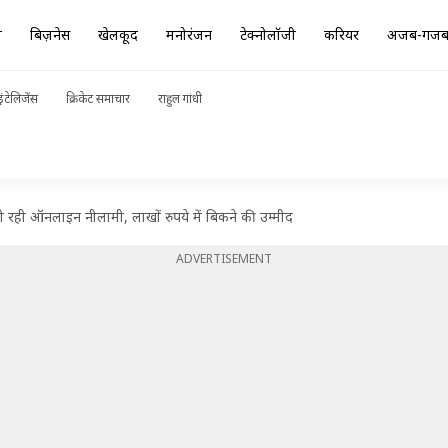
ा
बिज़नेस
खेलकूद
मनोरंजन
टेक्नोलॉजी
करियर
अजब-गज
ंटेलिजेंस
क्रिकेट समाचार
राहुल गांधी
ो रही ऑनलाइन नीलामी, लाखों रुपये में बिकने की उम्मीद
ADVERTISEMENT