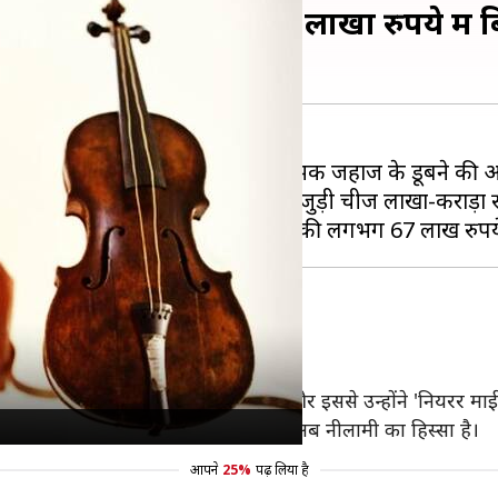
ो रही ऑनलाइन नीलामी, लाखों रुपये में 
को भावुक कर देती है, जो टाइटैनिक नामक जहाज के डूबने की
लगाया जा सकता है कि इससे जुड़ी चीजें लाखों-करोंड़ों रुपय
लामी घर द्वारा विल्टशायर में की जाएगी।
 वालेस हार्टले ने वायलिन बजाया था और इससे उन्होंने 'नियरर माई गॉ
स-जोन्स ने वायलिन को बजाया था, जो अब नीलामी का हिस्सा है।
आपने
25%
पढ़ लिया है