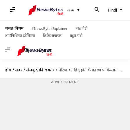
अन्य
Hindi
चर्चित विषय
#NewsBytesExplainer
नरेंद्र मोदी
आर्टिफिशियल इंटेलिजेंस
क्रिकेट समाचार
राहुल गांधी
Hindi
होम
/
खबरें
/
खेलकूद की खबरें
/
कनेरिया का हिंदु होने के कारण पाकिस्तान टीम में भेदभाव का आरोप, जानिए दिग्गजों की प्रतिक्रिया
ADVERTISEMENT