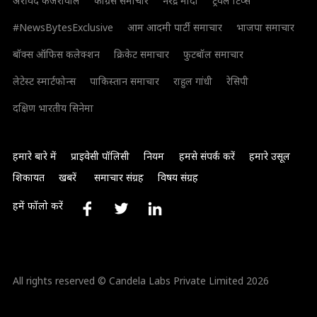
अरविंद केजरीवाल
कांग्रेस समाचार
नरेंद्र मोदी
ट्रैवल टिप्स
#NewsBytesExclusive
आम आदमी पार्टी समाचार
भाजपा समाचार
बॉक्स ऑफिस कलेक्शन
क्रिकेट समाचार
फुटबॉल समाचार
लेटेस्ट स्मार्टफोन्स
पाकिस्तान समाचार
राहुल गांधी
रेसिपी
दक्षिण भारतीय सिनेमा
हमारे बारे में
प्राइवेसी पॉलिसी
नियम
हमसे संपर्क करें
हमारे उसूल
शिकायत
खबरें
समाचार संग्रह
विषय संग्रह
हमें फॉलो करें
All rights reserved © Candela Labs Private Limited 2026