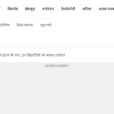
ा
बिज़नेस
खेलकूद
मनोरंजन
टेक्नोलॉजी
करियर
अजब-गज
ंटेलिजेंस
क्रिकेट समाचार
राहुल गांधी
हटाने की मांग, इन खिलाड़ियों को बताया दावेदार
ADVERTISEMENT