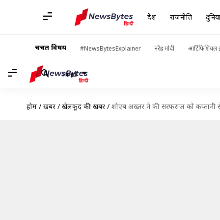
देश
राजनीति
दुनिय
चर्चित विषय
#NewsBytesExplainer
नरेंद्र मोदी
आर्टिफिशियल इ
Hindi
होम
/
खबरें
/
खेलकूद की खबरें
/
शोएब अख्तर ने की सरफराज को कप्तानी से 