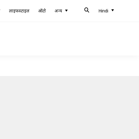
ब
लाइफस्टाइल
ऑटो
अन्य
Hindi