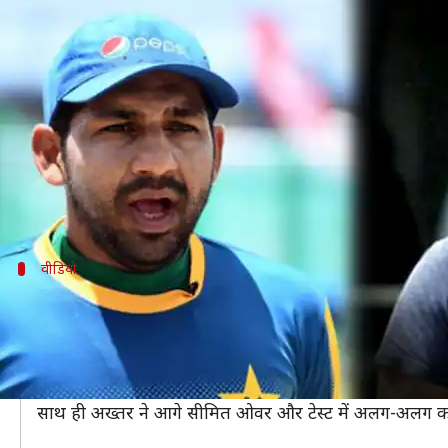
शोएब अख्तर ने की सरफराज को कप्तानी 
लेखन
Jul 24, 2019
05:45 pm
मोहम्मद वाहिद
क्या है खबर?
2019 क्रिकेट विश्व कप में लीग स्टेज से बाहर होने के बा
इस बीच पाकिस्तान के दिगग्ज तेज़ गेंदबाज़ और दुनियाभर म
वीडियो
सरफराज को कप्तानी छोड़ देना चाहिए- अख्तर
शोएब अख्तर ने अपने यूट्यूब चैनल पर पोस्ट किए एक वीडियो म
चाहिए।
अख्तर ने कहा, "सरफराज को कप्तानी देने का कोई मतलब नहीं
साथ ही अख्तर ने आगे सीमित ओवर और टेस्ट में अलग-अलग क