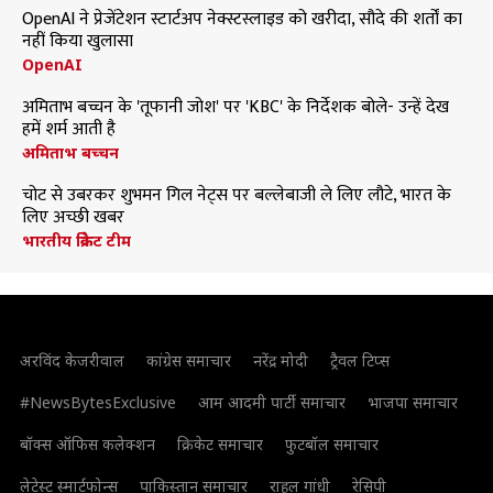
OpenAI ने प्रेजेंटेशन स्टार्टअप नेक्स्टस्लाइड को खरीदा, सौदे की शर्तों का
नहीं किया खुलासा
OpenAI
अमिताभ बच्चन के 'तूफानी जोश' पर 'KBC' के निर्देशक बोले- उन्हें देख
हमें शर्म आती है
अमिताभ बच्चन
चोट से उबरकर शुभमन गिल नेट्स पर बल्लेबाजी ले लिए लौटे, भारत के
लिए अच्छी खबर
भारतीय क्रिकेट टीम
अरविंद केजरीवाल
कांग्रेस समाचार
नरेंद्र मोदी
ट्रैवल टिप्स
#NewsBytesExclusive
आम आदमी पार्टी समाचार
भाजपा समाचार
बॉक्स ऑफिस कलेक्शन
क्रिकेट समाचार
फुटबॉल समाचार
लेटेस्ट स्मार्टफोन्स
पाकिस्तान समाचार
राहुल गांधी
रेसिपी